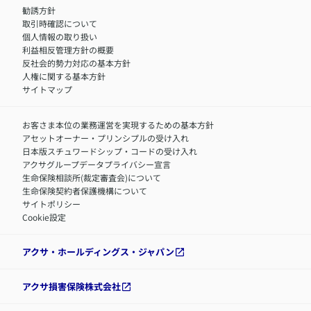
職）
勧誘方針
​お客さまを金融犯罪からお守りするために
中途採用：フィナンシャルプラン・アドバイザー（営業職）
取引時確認について
アクサグループについて
障害者採用
個人情報の取り扱い
利益相反管理方針の概要
反社会的勢力対応の基本方針
人権に関する基本方針
サイトマップ
お客さま本位の業務運営を実現するための基本方針
アセットオーナー・プリンシプルの受け入れ
日本版スチュワードシップ・コードの受け入れ
アクサグループデータプライバシー宣言
生命保険相談所(裁定審査会)について
生命保険契約者保護機構について
サイトポリシー
Cookie設定
アクサ・ホールディングス・ジャパン
アクサ損害保険株式会社