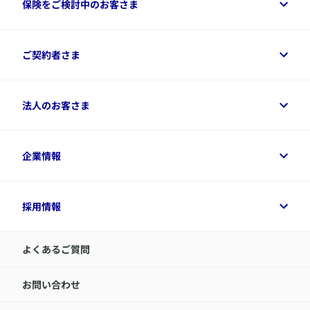
保険をご検討中のお客さま
保険をご検討中のお客さまトップ
ご契約者さま
商品一覧
保険シミュレーション
ご相談ガイド
ご契約者さまトップ
法人のお客さま
資料請求
保険金・給付金のご請求
保険選びに役立つ情報
各種お手続き
​アクサ生命のライフマネジメント®
変額保険各種情報
法人のお客さまトップ
企業情報
変額保険各種情報
デジタル約款
健康経営とは
デジタル約款
ご契約内容の確認方法
健康経営サポートパッケージ
アクサ生命が選ばれる理由
付帯サービス
健康経営プラットフォーム
企業情報トップ
採用情報
令和8年（2026年）分の生命保険料控除証明書について
経営者サポートサービス
アクサ生命について
​お客さま専用マイページ MyAXA
代表取締役社長からのメッセージ
LINEサービスについて
アクサ生命が選ばれる理由
よくあるご質問
アクサのネット完結保険（旧アクサダイレクト生命）
採用情報トップ
お知らせ・ニュースリリース
新卒採用
IR情報
中途採用：内勤正社員
お問い合わせ
サステナビリティの取り組み
中途採用：商工会議所共済・福祉制度推進スタッフ（営業
セミナー情報