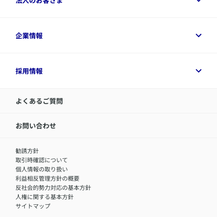
資料請求
保険金・給付金のご請求
保険選びに役立つ情報
各種お手続き
​アクサ生命のライフマネジメント®
変額保険各種情報
法人のお客さまトップ
企業情報
変額保険各種情報
デジタル約款
健康経営とは
デジタル約款
ご契約内容の確認方法
健康経営サポートパッケージ
アクサ生命が選ばれる理由
付帯サービス
健康経営プラットフォーム
企業情報トップ
採用情報
令和8年（2026年）分の生命保険料控除証明書について
経営者サポートサービス
アクサ生命について
​お客さま専用マイページ MyAXA
代表取締役社長からのメッセージ
LINEサービスについて
アクサ生命が選ばれる理由
よくあるご質問
アクサのネット完結保険（旧アクサダイレクト生命）
採用情報トップ
お知らせ・ニュースリリース
新卒採用
IR情報
中途採用：内勤正社員
お問い合わせ
サステナビリティの取り組み
中途採用：商工会議所共済・福祉制度推進スタッフ（営業
セミナー情報
職）
勧誘方針
​お客さまを金融犯罪からお守りするために
中途採用：フィナンシャルプラン・アドバイザー（営業職）
取引時確認について
アクサグループについて
障害者採用
個人情報の取り扱い
利益相反管理方針の概要
反社会的勢力対応の基本方針
人権に関する基本方針
サイトマップ