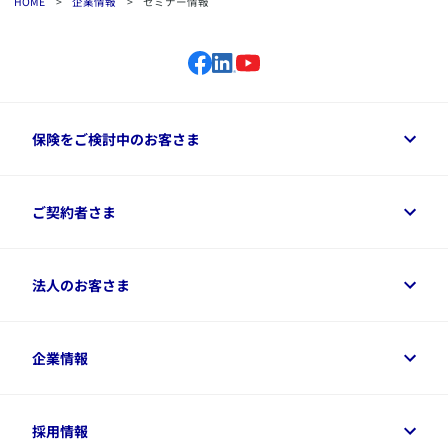
HOME
>
企業情報
>
セミナー情報
保険をご検討中のお客さま
保険をご検討中のお客さまトップ
ご契約者さま
商品一覧
保険シミュレーション
ご相談ガイド
ご契約者さまトップ
法人のお客さま
資料請求
保険金・給付金のご請求
保険選びに役立つ情報
各種お手続き
​アクサ生命のライフマネジメント®
変額保険各種情報
法人のお客さまトップ
企業情報
変額保険各種情報
デジタル約款
健康経営とは
デジタル約款
ご契約内容の確認方法
健康経営サポートパッケージ
アクサ生命が選ばれる理由
付帯サービス
健康経営プラットフォーム
企業情報トップ
採用情報
令和8年（2026年）分の生命保険料控除証明書について
経営者サポートサービス