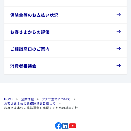
ドの配布
​「お客さま本位の業務運営を実現するための基本方針」の改定
の公表について
​保険金等のお支払い状況
​金融庁が公表する「顧客本位の業務運営に関する原則」の詳
2021年2月24日付
細につきましては、金融庁のウェブサイトにてご確認くださ
い。
​「お客さま本位の業務運営を実現するための基本方針」にか
​お客さまからの評価
かる評価指標の結果を公表について
​直近の取り組みの詳細につきましては、
こちら
をご覧くださ
い。
2020年7月30日付
​ご相談窓口のご案内
​「お客さま本位の業務運営を実現するための基本方針」の改
定および取り組み結果の公表について
​消費者審議会
2020年2月25日付
​「お客さま本位の業務運営を実現するための基本方針」にか
かる評価指標の結果を公表について
2019年7月22日付
HOME
>
企業情報
>
アクサ生命について
>
お客さま本位の業務運営を目指して
>
​「お客さま本位の業務運営を実現するための基本方針」の改
お客さま本位の業務運営を実現するための基本方針
定および取り組み結果の公表について
2019年2月20日付