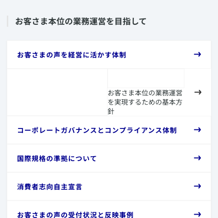
​取り組み内容の詳細（2022年）
かる評価指標の結果および取り組みを公表
​方
​取り組み内容の詳細（2020年～2021年）
針
​・カスタマー＆オペレーションコミッティの実施
​お客さま本位の業務運営を目指して
2025年7月4日付
2
​取り組み内容の詳細（2019年）
​「お客さま本位の業務運営を実現するための基本方針」にか
かる評価指標の結果および取り組みを公表
​・お客さま専用マイページMyAXAへの「新契約帳票
​お客さまの声を経営に活かす体制
​取り組み内容の詳細（2018年）
​方
格納」機能ののリリース
2024年4月30日付
針
・インターネット請求のお客様サポート
​取り組み内容の詳細（2017年）
3
・パンフレットやデジタルツールなどを通じた、お客
​「お客さま本位の業務運営を実現するための基本方針」にか
さまへの重要な情報のわかりやすいご提供
お客さま本位の業務運営
かる評価指標の結果および取り組みを公表
を実現するための基本方
針
​・お客さま専用マイページMyAXAからのデジタル手
2023年3月9日付
続きの更なる拡大
​方
​「お客さま本位の業務運営を実現するための基本方針」にか
​コーポレートガバナンスとコンプライアンス体制
・簡易請求対象手術の拡大
針
かる評価指標の結果および取り組みを公表
・視覚障がい者の方向けの封筒（ユニボイス）対応
4
・プロダクト・ガバナンスにおける体制整備の取り組
2022年3月10日付
​国際規格の準拠について
み
​「お客さま本位の業務運営を実現するための基本方針」にか
​・カスタマー・コンプライアンス月間2025の実施
かる評価指標の結果および取り組みを公表
​消費者志向自主宣言
​方
・「お客様本位の業務運営を実現する為の基本方針」
針
に基づいた行動宣言
2021年6月29日付
5
・ディストリビューションクレドの改訂および、カー
​お客さまの声の受付状況と反映事例