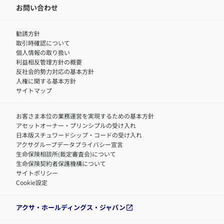
IR情報
中途採用：内勤正社員
お問い合わせ
サステナビリティの取り組み
中途採用：商工会議所共済・福祉制度推進スタッフ（営業
セミナー情報
職）
勧誘方針
​お客さまを金融犯罪からお守りするために
中途採用：フィナンシャルプラン・アドバイザー（営業職）
取引時確認について
アクサグループについて
障害者採用
個人情報の取り扱い
利益相反管理方針の概要
反社会的勢力対応の基本方針
人権に関する基本方針
サイトマップ
お客さま本位の業務運営を実現するための基本方針
アセットオーナー・プリンシプルの受け入れ
日本版スチュワードシップ・コードの受け入れ
アクサグループデータプライバシー宣言
生命保険相談所(裁定審査会)について
生命保険契約者保護機構について
サイトポリシー
Cookie設定
アクサ・ホールディングス・ジャパン