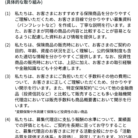
(具体的な取り組み)
​私たちは、お客さまにおすすめする保険商品を分かりやすく
ご理解いただくため、お客さま目線で分かりやすい募集資料
（パンフレットなど）を作成し、丁寧な説明を行います。ま
た、お客さまが同種の商品の内容と比較することが容易とな
るように配慮した資料および情報を提供します。
​私たちは、保険商品の販売時において、お客さまのご契約の
目的、年齢、資産の状況を正しく理解し、公的保険制度も含
めた適切な情報を分かりやすくご提供します。なお、投資性
商品の販売時においては、上記に加え、お客さまの取引経験
や金融知識なども十分考慮します。
​私たちは、お客さまにご負担いただく手数料その他の費用に
ついて、 お客さまに正しくご理解いただくため、分かりやす
い開示を行います。また、特定保険契約*について他の金融商
品（投資信託など）と比較して販売することも多い金融機関
代理店においては販売手数料も商品概要書において開示を行
います。
*変額保険や外貨建て保険など投資性の高い商品
​私たちは、募集代理店に支払う報酬の水準について、業績面
での評価とともに、ご契約を長期に亘ってお守りすること
と、募集代理店のお客さまに対する活動全般にかかる「活動
品質を評価する体系」を評価し、設定しております。2025年