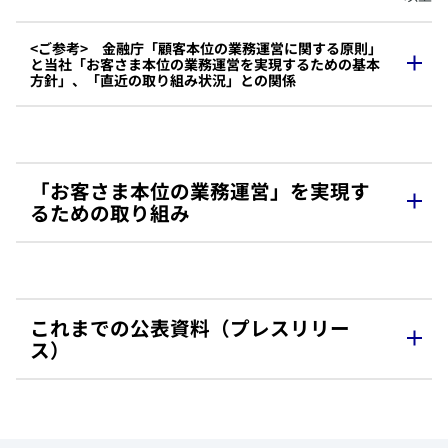
<ご参考> 金融庁「顧客本位の業務運営に関する原則」
と当社「お客さま本位の業務運営を実現するための基本
方針」、「直近の取り組み状況」との関係
​当社「お客さま本位の業務運営を実現するための基本方針」と金
融庁「顧客本位の業務運営に関する原則」との対応関係表は、下
記のリンクよりPDFファイルをご確認ください。
「お客さま本位の業務運営」を実現す
「顧客本位の業務運営に関する原則」との対応関係についてはこ
るための取り組み
ちら
​取り組み内容の詳細（2025年）
基
本
直近の取り組みの概要
​乗合代理店との適切な関係性の構築に向けた取組の進
方
これまでの公表資料（プレスリリー
捗について
針
ス）
​取り組み内容の詳細（2024年）
​方
​・お客さまからの評価ページの更新
針
・お客さまの声とニーズを取り込む為の社内体制の構
2026年7月1日付
​取り組み内容の詳細（2023年）
1
築
​「お客さま本位の業務運営を実現するための基本方針」にか