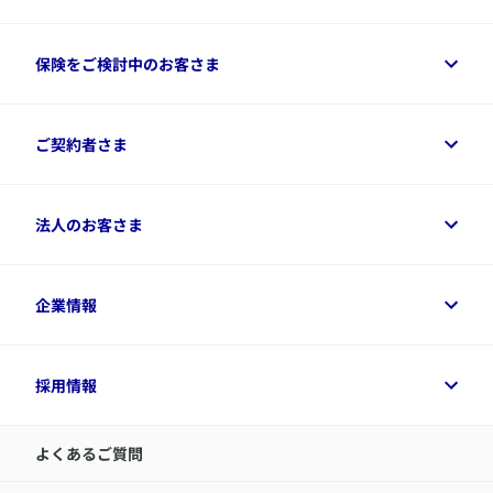
​「お客さま本位の業務運営を実現するための基本方針」にか
かる評価指標の結果を公表
保険をご検討中のお客さま
2018年7月27日付
​「お客さま本位の業務運営」の強化に向けて～「基本方針の
改定」と「新評価指標の設定」～
保険をご検討中のお客さまトップ
ご契約者さま
商品一覧
2018年4月2日付
保険シミュレーション
ご相談ガイド
​「お客さま本位の業務運営を実現するための基本方針」にか
ご契約者さまトップ
法人のお客さま
かる評価指標の設定について
資料請求
保険金・給付金のご請求
保険選びに役立つ情報
各種お手続き
​アクサ生命のライフマネジメント®
変額保険各種情報
法人のお客さまトップ
企業情報
変額保険各種情報
デジタル約款
健康経営とは
デジタル約款
ご契約内容の確認方法
健康経営サポートパッケージ
アクサ生命が選ばれる理由
付帯サービス
健康経営プラットフォーム
企業情報トップ
採用情報
令和8年（2026年）分の生命保険料控除証明書について
経営者サポートサービス
アクサ生命について
​お客さま専用マイページ MyAXA
代表取締役社長からのメッセージ
LINEサービスについて
アクサ生命が選ばれる理由
よくあるご質問
アクサのネット完結保険（旧アクサダイレクト生命）
採用情報トップ
お知らせ・ニュースリリース
新卒採用