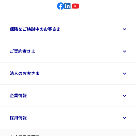
保険をご検討中のお客さま
保険をご検討中のお客さまトップ
ご契約者さま
商品一覧
保険シミュレーション
ご相談ガイド
ご契約者さまトップ
法人のお客さま
資料請求
保険金・給付金のご請求
保険選びに役立つ情報
各種お手続き
​アクサ生命のライフマネジメント®
変額保険各種情報
法人のお客さまトップ
企業情報
変額保険各種情報
デジタル約款
健康経営とは
デジタル約款
ご契約内容の確認方法
健康経営サポートパッケージ
アクサ生命が選ばれる理由
付帯サービス
健康経営プラットフォーム
企業情報トップ
採用情報
令和8年（2026年）分の生命保険料控除証明書について
経営者サポートサービス
アクサ生命について
​お客さま専用マイページ MyAXA
代表取締役社長からのメッセージ
LINEサービスについて