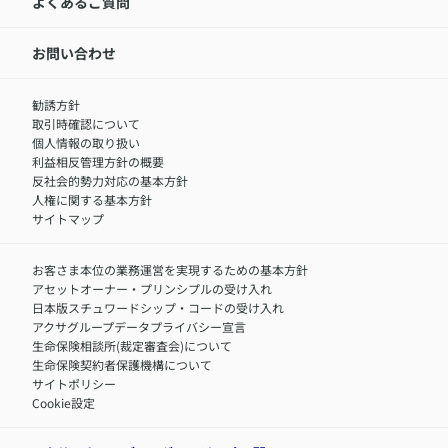
アクサ生命が選ばれる理由
よくあるご質問
アクサのネット完結保険（旧アクサダイレクト生命）
採用情報トップ
お知らせ・ニュースリリース
新卒採用
IR情報
中途採用：内勤正社員
お問い合わせ
サステナビリティの取り組み
中途採用：商工会議所共済・福祉制度推進スタッフ（営業
セミナー情報
職）
勧誘方針
​お客さまを金融犯罪からお守りするために
中途採用：フィナンシャルプラン・アドバイザー（営業職）
取引時確認について
アクサグループについて
障害者採用
個人情報の取り扱い
利益相反管理方針の概要
反社会的勢力対応の基本方針
人権に関する基本方針
サイトマップ
お客さま本位の業務運営を実現するための基本方針
アセットオーナー・プリンシプルの受け入れ
日本版スチュワードシップ・コードの受け入れ
アクサグループデータプライバシー宣言
生命保険相談所(裁定審査会)について
生命保険契約者保護機構について
サイトポリシー
Cookie設定