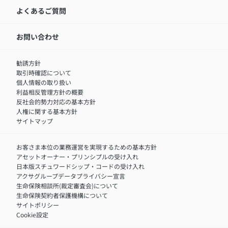
LINEサービスについて
アクサ生命が選ばれる理由
よくあるご質問
アクサのネット完結保険（旧アクサダイレクト生命）
採用情報トップ
お知らせ・ニュースリリース
新卒採用
IR情報
中途採用：内勤正社員
お問い合わせ
サステナビリティの取り組み
中途採用：商工会議所共済・福祉制度推進スタッフ（営業
セミナー情報
職）
勧誘方針
​お客さまを金融犯罪からお守りするために
中途採用：フィナンシャルプラン・アドバイザー（営業職）
取引時確認について
アクサグループについて
障害者採用
個人情報の取り扱い
利益相反管理方針の概要
反社会的勢力対応の基本方針
人権に関する基本方針
サイトマップ
お客さま本位の業務運営を実現するための基本方針
アセットオーナー・プリンシプルの受け入れ
日本版スチュワードシップ・コードの受け入れ
アクサグループデータプライバシー宣言
生命保険相談所(裁定審査会)について
生命保険契約者保護機構について
サイトポリシー
Cookie設定