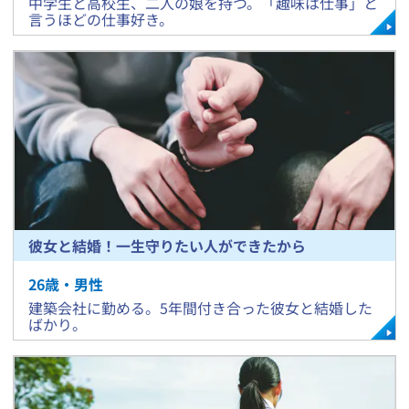
​中学生と高校生、二人の娘を持つ。「趣味は仕事」と
言うほどの仕事好き。
彼女と結婚！一生守りたい人ができたから
26
歳・
男
性
​建築会社に勤める。5年間付き合った彼女と結婚した
ばかり。