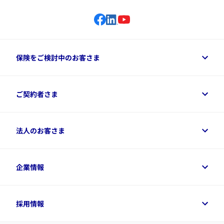
保険をご検討中のお客さま
保険をご検討中のお客さまトップ
ご契約者さま
商品一覧
保険シミュレーション
ご相談ガイド
ご契約者さまトップ
法人のお客さま
資料請求
保険金・給付金のご請求
保険選びに役立つ情報
各種お手続き
​アクサ生命のライフマネジメント®
変額保険各種情報
法人のお客さまトップ
企業情報
変額保険各種情報
デジタル約款
健康経営とは
デジタル約款
ご契約内容の確認方法
健康経営サポートパッケージ
アクサ生命が選ばれる理由
付帯サービス
健康経営プラットフォーム
企業情報トップ
採用情報
令和8年（2026年）分の生命保険料控除証明書について
経営者サポートサービス
アクサ生命について
​お客さま専用マイページ MyAXA
代表取締役社長からのメッセージ