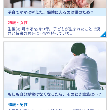
子育てママは考えた。保険に入るのは誰のため？
29
歳・
女
性
​生後6か月の娘を持つ母。子どもが生まれたことで漠
然と将来のお金に不安を持っていた。
もしも自分が働けなくなったら、そのとき家族は…？
40
歳・
男
性