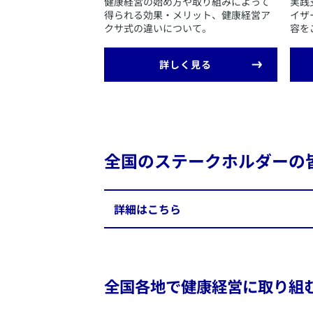
​健康経営の始め方や取り組みによって
​実
健康経営コンサルティング自己宣言制度
得られる効果・メリット、健康経営ア
イザ
クサ式の違いについて。
容を
​保険業法に定める付随業務の要件である
​健康経営の実践において、仕事と治療の
​詳しく見る
​産業医の選任や法定ストレスチェック実
す。
全国のステークホルダーの
​詳細はこちら
自治体との連携協定
82
全国各地で健康経営に取り組む
協会けんぽとの覚書
44