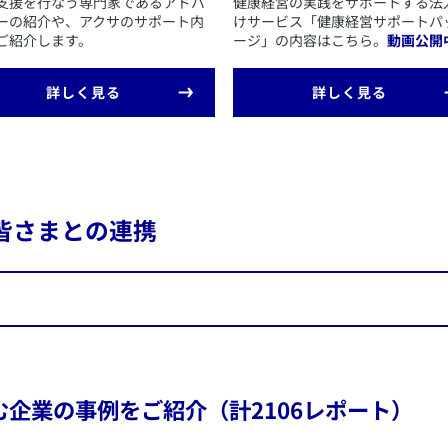
践支援を行なう専門家であるアドバ
​健康経営の実践をサポートする法
の概要
ーの紹介や、アクサのサポート内
けサービス「健康経営サポートパ
ご紹介します。
ージ」の内容はこちら。
動画公開
「地域の活性化、産業の生産性の向上その他持続可能な社会の構築に資す
両立支援等を目的とした福利厚生に資する保険商品のご案内をニーズに応
​詳しく見る
​詳しく見る
施のための「産業医プログラム」（一部有償）については、グループ会社
皆さまとの連携
​アクサ生命は、各地の自治
営や健康づくりに関する連携
企業の事例をご紹介（計2106レポート）
活性化の一助となるよう、自
事業者の皆さまの健康経営実