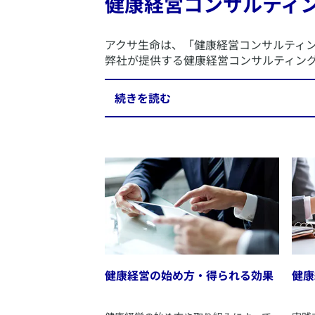
健康経営コンサルティ
​アクサ生命は、「健康経営コンサルティ
弊社が提供する健康経営コンサルティン
​続きを読む
【理念】企業の永続的発展と従業員一人
アクサ生命は、企業と地域社会の永続的
自治体、商工団体、公的保険者をはじめ
2014年から上記理念に基づき健康経営
全国に配置する健康経営アドバイザー・
経営者と従業員の皆さまに寄り添い、実
健康経営の始め方・得られる効果
健康
健康経営コンサルティング自己宣言書