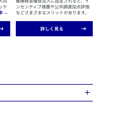
人向
​健康経営優良法人に認定されると、イ
ッケ
ンセンティブ措置や公共調達加点評価
中 →
などさまざまなメリットがあります。
る業務」として、健康経営を推進しています。
じて行います。
​詳しく見る
のアクサライフケア株式会社よりご提供しま
体・協会けんぽ支部・商工会議所等と健康経
協定や覚書を締結しています。地域社会の
治体等と密接に連携・協働し、全国各地の
践と県民・市民の皆さまの健康づくりを継