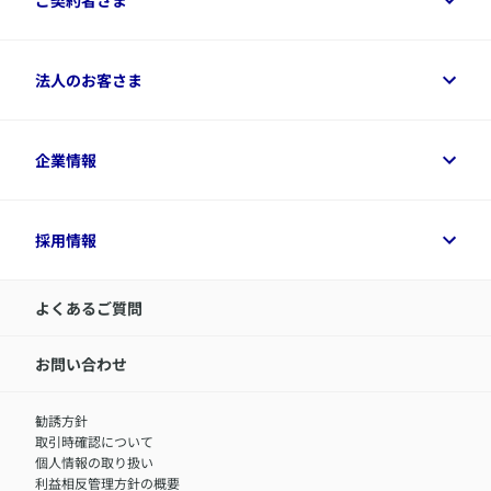
商品一覧
保険シミュレーション
ご相談ガイド
ご契約者さまトップ
法人のお客さま
資料請求
保険金・給付金のご請求
保険選びに役立つ情報
各種お手続き
​アクサ生命のライフマネジメント®
変額保険各種情報
法人のお客さまトップ
企業情報
変額保険各種情報
デジタル約款
健康経営とは
デジタル約款
ご契約内容の確認方法
健康経営サポートパッケージ
アクサ生命が選ばれる理由
付帯サービス
健康経営プラットフォーム
企業情報トップ
採用情報
令和8年（2026年）分の生命保険料控除証明書について
経営者サポートサービス
アクサ生命について
​お客さま専用マイページ MyAXA
代表取締役社長からのメッセージ
LINEサービスについて
アクサ生命が選ばれる理由
よくあるご質問
アクサのネット完結保険（旧アクサダイレクト生命）
採用情報トップ
お知らせ・ニュースリリース
新卒採用
IR情報
中途採用：内勤正社員
お問い合わせ
サステナビリティの取り組み
中途採用：商工会議所共済・福祉制度推進スタッフ（営業
セミナー情報
職）
勧誘方針
​お客さまを金融犯罪からお守りするために
中途採用：フィナンシャルプラン・アドバイザー（営業職）
取引時確認について
アクサグループについて
障害者採用
個人情報の取り扱い
利益相反管理方針の概要