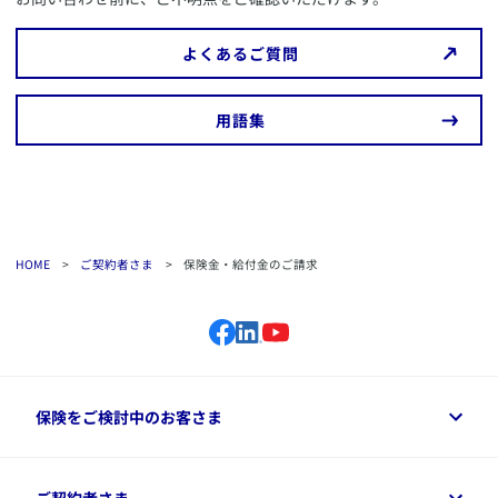
続き・お問い合わせ」へチェックを入れ、備考欄に具
体的な内容をご入力のうえ、お問い合わせください。
​よくあるご質問
または、契約者ご本人さまから
カスタマーサービスセ
ンター
までお問い合わせください。
​用語集
HOME
>
ご契約者さま
>
保険金・給付金のご請求
保険をご検討中のお客さま
保険をご検討中のお客さまトップ
ご契約者さま