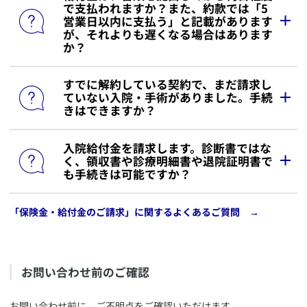
で支払われますか？また、約款では「5
営業日以内に支払う」と記載があります
が、それよりも遅くなる場合はあります
か？
​すでに解約している契約で、まだ請求し
​通常は、弊社に書類が到着した日（インターネットで
ていない入院・手術がありました。手続
お手続きが完了した日）の翌日から5営業日以内（土
きはできますか？
日・祝日・年末年始を除く）にお支払いしておりま
す。
​入院給付金を請求します。診断書ではな
​有効期間中の入院・手術であれば、解約後でも請求は
また、5営業日を超えてのお支払いとなった場合、遅
く、領収書や診療明細書や退院証明書で
可能です。
延利息をお付けしてお支払いしております。
も手続きは可能ですか？
遅延利息の詳細については、
「給付金の請求手続きが
お手続きをご希望の場合は書類を発送いたしますの
完了し「お支払いのご案内」が届きました。「遅延利
で、ご契約内容を確認の上
カスタマーサービスセンタ
息」欄に金額の記入がありますが、これは何です
​「保険金・給付金のご請求」に関するよくあるご質問 →
​一定の条件を満たす入院のみのご請求の場合、診断書
ー
までお問い合わせください。
か？」
をご確認ください。
を取得せず「入院状況報告書（自己申告書類）」と
「入退院日や入院期間のわかる領収書・診療明細書・
ただし、お支払い事由が発生してから3年以上経過し
退院証明書」いずれかのコピーでご請求いただくこと
た場合は時効となりますので、ご注意ください。
は可能です。
​お問い合わせ前のご確認
詳細につきましては、
MyAXAにログイン後「各種お
手続きのご依頼・お問い合わせ」
で、「その他のお手
​お問い合わせ前に、ご不明点をご確認いただけます。