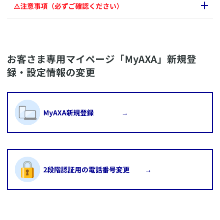
​⚠注意事項（必ずご確認ください）
​お客さま専用マイページ「MyAXA」を初めてご利用にな
る場合は、利用登録が必要になります。ご登録できない場
​お客さま専用マイページ「MyAXA」新規登
合はお電話にてお問い合わせください。
​ご契約者さまからのお電話及び弊社から差し上げる際のお
録・設定情報の変更
電話は、お申し出内容の情報と電話応対の品質管理のた
め、通話内容を録音させていただいておりますので、あら
かじめご了承ください。
​番号が通知されている携帯電話でお問い合わせいただいた
​MyAXA新規登録 →
ご契約者さま、ご契約時に携帯電話番号をご登録いただい
たご契約者さまには、SMS（ショートメッセージ）による
アンケートや、各種ご案内を差し上げる場合がありますの
で、あらかじめご了承ください。
​2段階認証用の電話番号変更 →