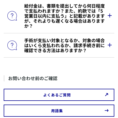
​給付金は、書類を提出してから何日程度
​ご契約者さまがお子さま、保険料負担者がお父さまも
で支払われますか？また、約款では「5
しくはお母さまの場合、お父さまもしくはお母さまが
営業日以内に支払う」と記載があります
申告できます。
が、それよりも遅くなる場合はあります
か？
ただしお父さまもしくはお母さまが保険料を払い込ま
れていることを証明するもの（お父さまもしくはお母
さま名義の口座から保険料が引き落としされているこ
​手術が支払い対象となるか、対象の場合
​給付金等をお支払いするための確認等が必要な場合を
とが確認できる通帳のコピーなど）の提出が必要にな
はいくら支払われるか、請求手続き前に
※1
※2
除き、書類が弊社に到着した日
の翌日
からその
る場合があります。
確認できる方法はありますか？
日を含めて5営業日以内（土日・祝日・年末年始を除
く）にお支払いしております。
詳細は、ご提出される勤務先または所轄の税務署にご
確認ください。
MyAXAにログイン後「各種お手続きのご依頼・お問
また、5営業日を超えてのお支払いとなった場合、遅
い合わせ」
で「その他のお手続き・お問い合わせ」へ
延利息をお付けしてお支払いしております。
チェックを入れ、備考欄に以下をご入力ください。
遅延利息の詳細については、
「給付金の請求手続きが
​お問い合わせ前のご確認
・正式な手術名（または診療報酬点数表上のコード）
完了し「お支払いのご案内」が届きました。「遅延利
・手術日
息」欄に金額の記入がありますが、これは何です
か？」
をご確認ください。
またはご契約者ご本人さまから
カスタマーサービスセ
​よくあるご質問
ンター
もしくは最寄の営業店までお問い合わせくださ
※1
い。
ご請求に必要な書類が全て当社（当社の本社、支社、
​用語集
営業店など）に到着した日となります。インターネッ
なお、手術が支払い対象になるかのみを確認されたい
トによるご請求の場合は、お手続きが完了した日とな
場合は、
「給付金をお支払いできる手術・できない手