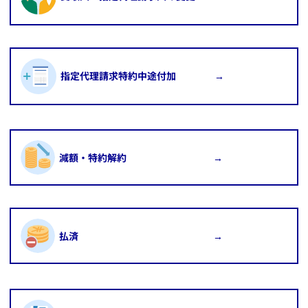
​指定代理請求特約中途付加 →
​減額・特約解約 →
​払済 →