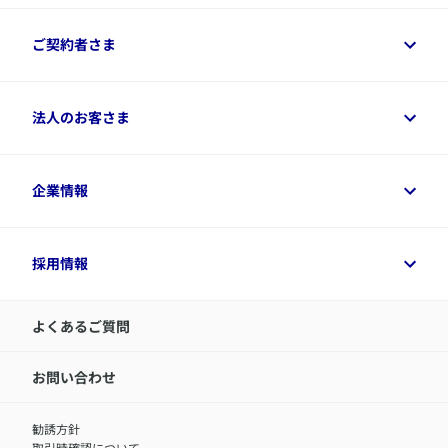
保険をご検討中のお客さまトップ
ご契約者さま
商品一覧
保険シミュレーション
ご相談ガイド
ご契約者さまトップ
法人のお客さま
資料請求
保険金・給付金のご請求
保険選びに役立つ情報
各種お手続き
​アクサ生命のライフマネジメント®
変額保険各種情報
法人のお客さまトップ
企業情報
変額保険各種情報
デジタル約款
健康経営とは
デジタル約款
ご契約内容の確認方法
健康経営サポートパッケージ
アクサ生命が選ばれる理由
付帯サービス
健康経営プラットフォーム
企業情報トップ
採用情報
令和8年（2026年）分の生命保険料控除証明書について
経営者サポートサービス
アクサ生命について
​お客さま専用マイページ MyAXA
代表取締役社長からのメッセージ
LINEサービスについて
アクサ生命が選ばれる理由
よくあるご質問
アクサのネット完結保険（旧アクサダイレクト生命）
採用情報トップ
お知らせ・ニュースリリース
新卒採用
IR情報
中途採用：内勤正社員
お問い合わせ
サステナビリティの取り組み
中途採用：商工会議所共済・福祉制度推進スタッフ（営業
セミナー情報
職）
勧誘方針
​お客さまを金融犯罪からお守りするために
中途採用：フィナンシャルプラン・アドバイザー（営業職）
取引時確認について