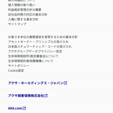
アクサグループについて
障害者採用
個人情報の取り扱い
利益相反管理方針の概要
反社会的勢力対応の基本方針
人権に関する基本方針
サイトマップ
お客さま本位の業務運営を実現するための基本方針
アセットオーナー・プリンシプルの受け入れ
日本版スチュワードシップ・コードの受け入れ
アクサグループデータプライバシー宣言
生命保険相談所(裁定審査会)について
生命保険契約者保護機構について
サイトポリシー
Cookie設定
アクサ・ホールディングス・ジャパン
アクサ損害保険株式会社
AXA.com