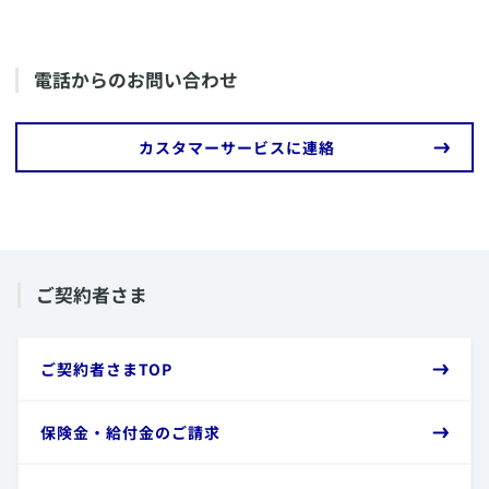
ります。
術」
で調べることが可能ですので、ご利用ください。
※2
ご請求の流れとお手続き方法につきましては、
こちら
ご契約によっては、「到着した日から」と定めている
​電話からのお問い合わせ
をご確認ください。
場合があります。
​カスタマーサービスに連絡
​ご契約者さま
​ご契約者さまTOP
​保険金・給付金のご請求