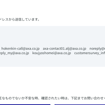
ドレスから送信しています。
p hokenkin-call@axa.co.jp ​axa-contact01.alj@axa.co.jp noreply@
reply_my@axa.co.jp koujyoshomei@axa.co.jp customersurvey_inf
不正なものでないか不安な時、確認されたい時は、下記までお問い合わせ