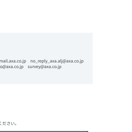
mail.axa.co.jp no_reply_​axa.alj@axa.co.jp
o@axa.co.jp survey@axa.co.jp
ください。