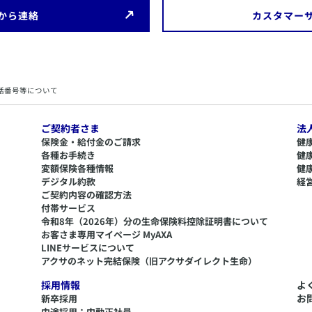
から連絡
​カスタマー
話番号等について
ご契約者さま
法
保険金・給付金のご請求
健
各種お手続き
健
変額保険各種情報
健
デジタル約款
経
ご契約内容の確認方法
付帯サービス
令和8年（2026年）分の生命保険料控除証明書について
​お客さま専用マイページ MyAXA
LINEサービスについて
アクサのネット完結保険（旧アクサダイレクト生命）
採用情報
よ
お
新卒採用
中途採用：内勤正社員