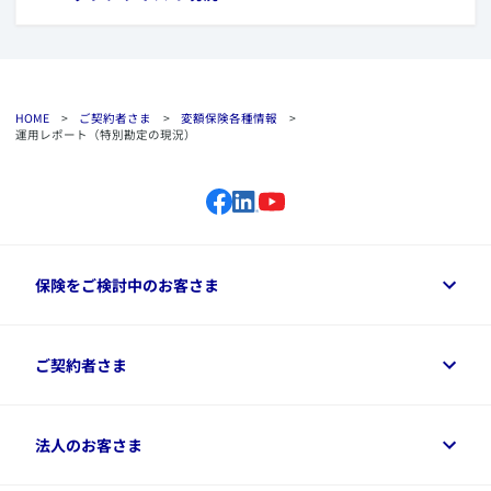
HOME
>
ご契約者さま
>
変額保険各種情報
>
運用レポート（特別勘定の現況）
保険をご検討中のお客さま
保険をご検討中のお客さまトップ
ご契約者さま
商品一覧
保険シミュレーション
ご相談ガイド
ご契約者さまトップ
法人のお客さま
資料請求
保険金・給付金のご請求
保険選びに役立つ情報
各種お手続き