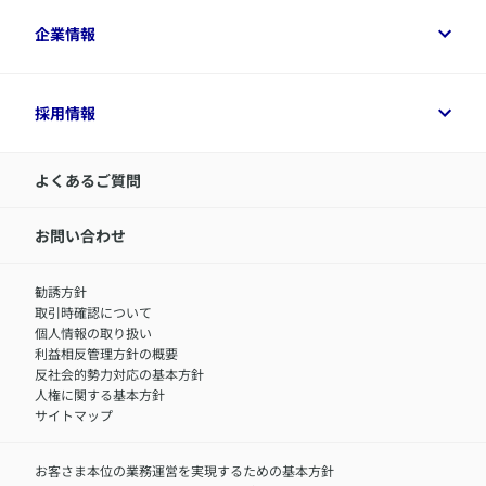
​アクサ生命のライフマネジメント®
変額保険各種情報
法人のお客さまトップ
企業情報
変額保険各種情報
デジタル約款
健康経営とは
デジタル約款
ご契約内容の確認方法
健康経営サポートパッケージ
アクサ生命が選ばれる理由
付帯サービス
健康経営プラットフォーム
企業情報トップ
採用情報
令和8年（2026年）分の生命保険料控除証明書について
経営者サポートサービス
アクサ生命について
​お客さま専用マイページ MyAXA
代表取締役社長からのメッセージ
LINEサービスについて
アクサ生命が選ばれる理由
よくあるご質問
アクサのネット完結保険（旧アクサダイレクト生命）
採用情報トップ
お知らせ・ニュースリリース
新卒採用
IR情報
中途採用：内勤正社員
お問い合わせ
サステナビリティの取り組み
中途採用：商工会議所共済・福祉制度推進スタッフ（営業
セミナー情報
職）
勧誘方針
​お客さまを金融犯罪からお守りするために
中途採用：フィナンシャルプラン・アドバイザー（営業職）
取引時確認について
アクサグループについて
障害者採用
個人情報の取り扱い
利益相反管理方針の概要
反社会的勢力対応の基本方針
人権に関する基本方針
サイトマップ
お客さま本位の業務運営を実現するための基本方針