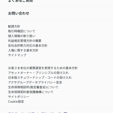
アクサ生命が選ばれる理由
よくあるご質問
アクサのネット完結保険（旧アクサダイレクト生命）
採用情報トップ
お知らせ・ニュースリリース
新卒採用
IR情報
中途採用：内勤正社員
お問い合わせ
サステナビリティの取り組み
中途採用：商工会議所共済・福祉制度推進スタッフ（営業
セミナー情報
職）
勧誘方針
​お客さまを金融犯罪からお守りするために
中途採用：フィナンシャルプラン・アドバイザー（営業職）
取引時確認について
アクサグループについて
障害者採用
個人情報の取り扱い
利益相反管理方針の概要
反社会的勢力対応の基本方針
人権に関する基本方針
サイトマップ
お客さま本位の業務運営を実現するための基本方針
アセットオーナー・プリンシプルの受け入れ
日本版スチュワードシップ・コードの受け入れ
アクサグループデータプライバシー宣言
生命保険相談所(裁定審査会)について
生命保険契約者保護機構について
サイトポリシー
Cookie設定