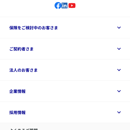
保険をご検討中のお客さま
保険をご検討中のお客さまトップ
ご契約者さま
商品一覧
保険シミュレーション
ご相談ガイド
ご契約者さまトップ
法人のお客さま
資料請求
保険金・給付金のご請求
保険選びに役立つ情報
各種お手続き
​アクサ生命のライフマネジメント®
変額保険各種情報
法人のお客さまトップ
企業情報
変額保険各種情報
デジタル約款
健康経営とは
デジタル約款
ご契約内容の確認方法
健康経営サポートパッケージ
アクサ生命が選ばれる理由
付帯サービス
健康経営プラットフォーム
企業情報トップ
採用情報
令和8年（2026年）分の生命保険料控除証明書について
経営者サポートサービス
アクサ生命について
​お客さま専用マイページ MyAXA
代表取締役社長からのメッセージ
LINEサービスについて