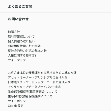
代表取締役社長からのメッセージ
LINEサービスについて
アクサ生命が選ばれる理由
よくあるご質問
アクサのネット完結保険（旧アクサダイレクト生命）
採用情報トップ
お知らせ・ニュースリリース
新卒採用
IR情報
中途採用：内勤正社員
お問い合わせ
サステナビリティの取り組み
中途採用：商工会議所共済・福祉制度推進スタッフ（営業
セミナー情報
職）
勧誘方針
​お客さまを金融犯罪からお守りするために
中途採用：フィナンシャルプラン・アドバイザー（営業職）
取引時確認について
アクサグループについて
障害者採用
個人情報の取り扱い
利益相反管理方針の概要
反社会的勢力対応の基本方針
人権に関する基本方針
サイトマップ
お客さま本位の業務運営を実現するための基本方針
アセットオーナー・プリンシプルの受け入れ
日本版スチュワードシップ・コードの受け入れ
アクサグループデータプライバシー宣言
生命保険相談所(裁定審査会)について
生命保険契約者保護機構について
サイトポリシー
Cookie設定