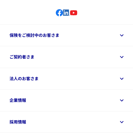
保険をご検討中のお客さま
保険をご検討中のお客さまトップ
ご契約者さま
商品一覧
保険シミュレーション
ご相談ガイド
ご契約者さまトップ
法人のお客さま
資料請求
保険金・給付金のご請求
保険選びに役立つ情報
各種お手続き
​アクサ生命のライフマネジメント®
変額保険各種情報
法人のお客さまトップ
企業情報
変額保険各種情報
デジタル約款
健康経営とは
デジタル約款
ご契約内容の確認方法
健康経営サポートパッケージ
アクサ生命が選ばれる理由
付帯サービス
健康経営プラットフォーム
企業情報トップ
採用情報
令和8年（2026年）分の生命保険料控除証明書について
経営者サポートサービス
アクサ生命について
​お客さま専用マイページ MyAXA