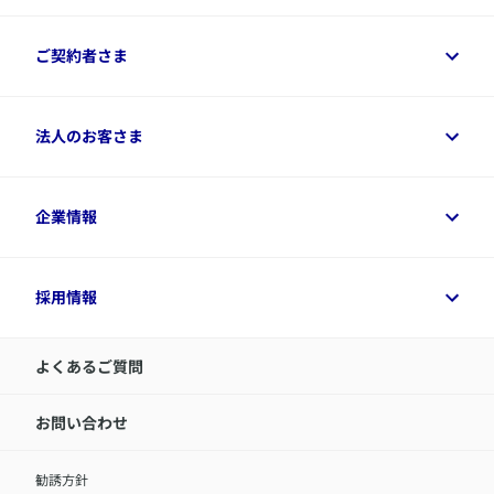
保険をご検討中のお客さまトップ
ご契約者さま
商品一覧
保険シミュレーション
ご相談ガイド
ご契約者さまトップ
法人のお客さま
資料請求
保険金・給付金のご請求
保険選びに役立つ情報
各種お手続き
​アクサ生命のライフマネジメント®
変額保険各種情報
法人のお客さまトップ
企業情報
変額保険各種情報
デジタル約款
健康経営とは
デジタル約款
ご契約内容の確認方法
健康経営サポートパッケージ
アクサ生命が選ばれる理由
付帯サービス
健康経営プラットフォーム
企業情報トップ
採用情報
令和8年（2026年）分の生命保険料控除証明書について
経営者サポートサービス
アクサ生命について
​お客さま専用マイページ MyAXA
代表取締役社長からのメッセージ
LINEサービスについて
アクサ生命が選ばれる理由
よくあるご質問
アクサのネット完結保険（旧アクサダイレクト生命）
採用情報トップ
お知らせ・ニュースリリース
新卒採用
IR情報
中途採用：内勤正社員
お問い合わせ
サステナビリティの取り組み
中途採用：商工会議所共済・福祉制度推進スタッフ（営業
セミナー情報
職）
勧誘方針
​お客さまを金融犯罪からお守りするために
中途採用：フィナンシャルプラン・アドバイザー（営業職）