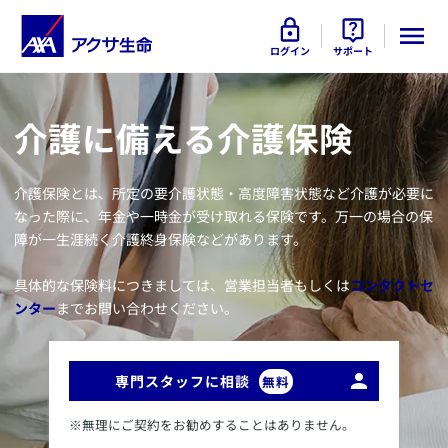
ログイン
サポート
​介護に備える介護保険
​介護保険とは、所定の要介護状態・高度障害状態など介護が必要に
なった際に、年金や一時金が受け取れる保険です。万一の場合の保
障が一生涯続く介護終身保険などがあります。
具体的な保険料につきましては、営業担当者もしくは
コンタクトセ
ンター
までお問い合わせください。
専門スタッフに相談
無料
※無理にご契約をお勧めすることはありません。