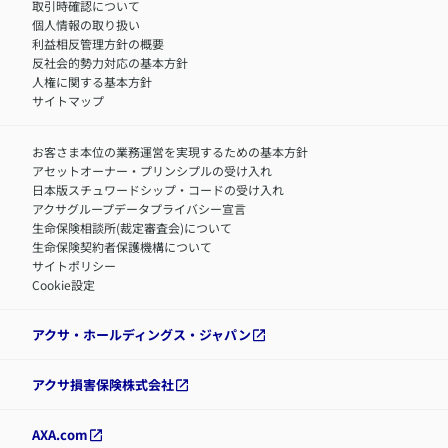
取引時確認について
アクサグループについて
障害者採用
個人情報の取り扱い
利益相反管理方針の概要
反社会的勢力対応の基本方針
人権に関する基本方針
サイトマップ
お客さま本位の業務運営を実現するための基本方針
アセットオーナー・プリンシプルの受け入れ
日本版スチュワードシップ・コードの受け入れ
アクサグループデータプライバシー宣言
生命保険相談所(裁定審査会)について
生命保険契約者保護機構について
サイトポリシー
Cookie設定
アクサ・ホールディングス・ジャパン
アクサ損害保険株式会社
AXA.com