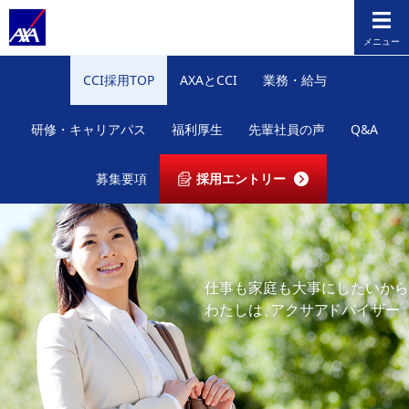
メニュー
CCI採用TOP
AXAとCCI
業務・給与
研修・キャリアパス
福利厚生
先輩社員の声
Q&A
募集要項
採用エントリー
仕事も家庭も大事にしたいから
わたしは
、
アクサ
ア
ドバイザー