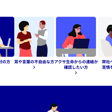
討の方
耳や言葉の
不自由な方
アクサ生命からの連絡か
弊社
確認したい方
苦情