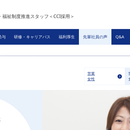
済・福祉制度推進スタッフ＜CCI採用＞
給与
研修・キャリアパス
福利厚生
先輩社員の声
Q&A
営業
女性
2