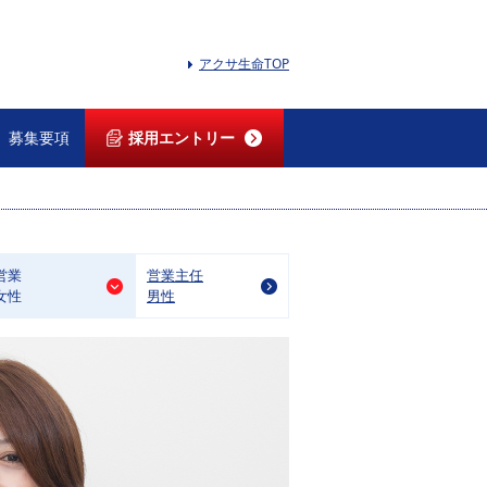
アクサ生命TOP
募集要項
採用エントリー
営業
営業主任
女性
男性