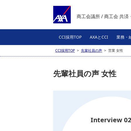
商工会議所 / 商工会 共
CCI採用TOP
AXAとCCI
業務・
CCI採用TOP
>
先輩社員の声
>
営業 女性
先輩社員の声 女性
Interview 0