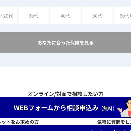
歳
~20代
30代
40代
50代
60代
あなたに合った保険を見る
オンライン/対面で相談したい方
WEBフォームから
相談申込み
（無料）
レットをお求めの方
気軽に質問をし