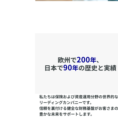
200
欧州で
年
、
90
日本で
年
の歴史と実績
​私たちは保険および資産運用分野の世界的
リーディングカンパニーです。
信頼を裏付ける健全な財務基盤がお客さま
豊かな未来をサポートします。