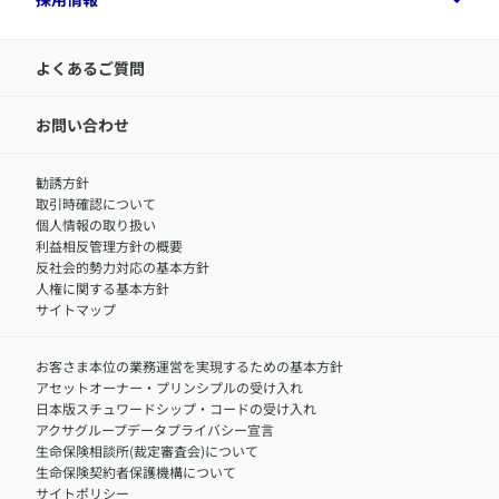
令和8年（2026年）分の生命保険料控除証明書について
経営者サポートサービス
アクサ生命について
​お客さま専用マイページ MyAXA
代表取締役社長からのメッセージ
LINEサービスについて
アクサ生命が選ばれる理由
よくあるご質問
アクサのネット完結保険（旧アクサダイレクト生命）
採用情報トップ
お知らせ・ニュースリリース
新卒採用
IR情報
中途採用：内勤正社員
お問い合わせ
サステナビリティの取り組み
中途採用：商工会議所共済・福祉制度推進スタッフ（営業
セミナー情報
職）
勧誘方針
​お客さまを金融犯罪からお守りするために
中途採用：フィナンシャルプラン・アドバイザー（営業職）
取引時確認について
アクサグループについて
障害者採用
個人情報の取り扱い
利益相反管理方針の概要
反社会的勢力対応の基本方針
人権に関する基本方針
サイトマップ
お客さま本位の業務運営を実現するための基本方針
アセットオーナー・プリンシプルの受け入れ
日本版スチュワードシップ・コードの受け入れ
アクサグループデータプライバシー宣言
生命保険相談所(裁定審査会)について
生命保険契約者保護機構について
サイトポリシー