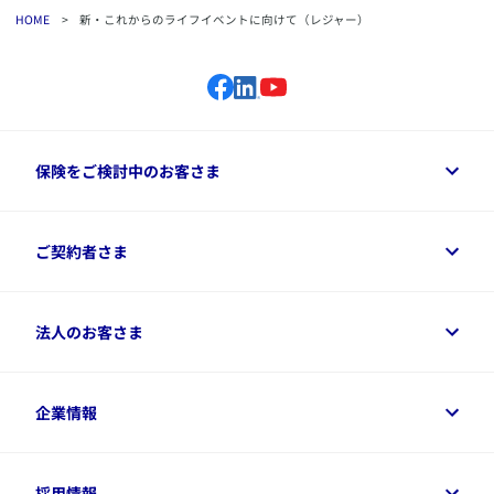
HOME
>
新・これからのライフイベントに向けて（レジャー）
保険をご検討中のお客さま
保険をご検討中のお客さまトップ
ご契約者さま
商品一覧
保険シミュレーション
ご相談ガイド
ご契約者さまトップ
法人のお客さま
資料請求
保険金・給付金のご請求
保険選びに役立つ情報
各種お手続き
​アクサ生命のライフマネジメント®
変額保険各種情報
法人のお客さまトップ
企業情報
変額保険各種情報
デジタル約款
健康経営とは
デジタル約款
ご契約内容の確認方法
健康経営サポートパッケージ
アクサ生命が選ばれる理由
付帯サービス
健康経営プラットフォーム
企業情報トップ
採用情報