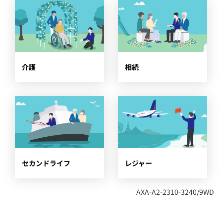
​介護
​相続
​セカンドライフ
​レジャー
​AXA-A2-2310-3240/9WD