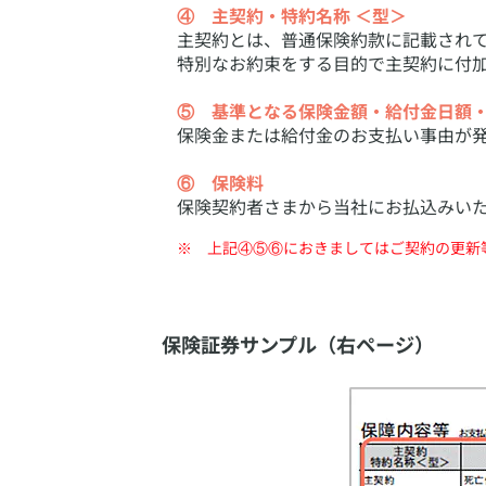
④ 主契約・特約名称 ＜型＞
主契約とは、普通保険約款に記載され
特別なお約束をする目的で主契約に付
⑤ 基準となる保険金額・給付金日額
保険金または給付金のお支払い事由が
⑥ 保険料
保険契約者さまから当社にお払込みい
​上記④⑤⑥におきましてはご契約の更
保険証券サンプル（右ページ）