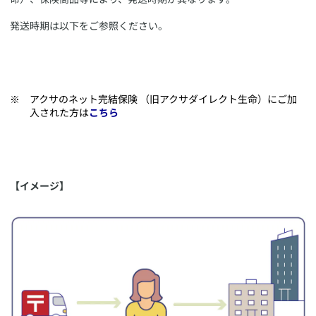
・アクサのネット完結保険（旧アクサダイレクト生命）の「マイ
ページ」
発送時期は以下をご参照ください。
※電子データの利用方法につきましては、
こちら
（国税庁ホーム
ページ）
​アクサのネット完結保険 （旧アクサダイレクト生命）にご加
入された方は
こちら
【イメージ】