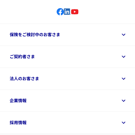
保険をご検討中のお客さま
保険をご検討中のお客さまトップ
ご契約者さま
商品一覧
保険シミュレーション
ご相談ガイド
ご契約者さまトップ
法人のお客さま
資料請求
保険金・給付金のご請求
保険選びに役立つ情報
各種お手続き
​アクサ生命のライフマネジメント®
変額保険各種情報
法人のお客さまトップ
企業情報
変額保険各種情報
デジタル約款
健康経営とは
デジタル約款
ご契約内容の確認方法
健康経営サポートパッケージ
アクサ生命が選ばれる理由
付帯サービス
健康経営プラットフォーム
企業情報トップ
採用情報
令和8年（2026年）分の生命保険料控除証明書について
経営者サポートサービス
アクサ生命について
​お客さま専用マイページ MyAXA
代表取締役社長からのメッセージ