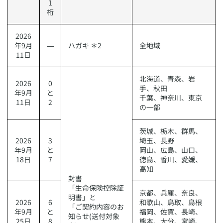
1
桁
​2026
年9月
​―
​ハガキ ＊2
​全地域
11日
​北海道、青森、岩
​2026
​0
手、秋田
年9月
と
千葉、神奈川、東京
11日
2
の一部
​茨城、栃木、群馬、
​2026
​3
埼玉、長野
年9月
と
岡山、広島、山口、
18日
7
徳島、香川、愛媛、
高知
​封書
「生命保険控除証
​京都、兵庫、奈良、
明書」と
​2026
​6
和歌山、鳥取、島根
「ご契約内容のお
年9月
と
福岡、佐賀、長崎、
知らせ(送付対象
25日
8
熊本、大分、宮崎、