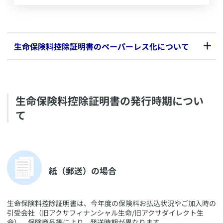
​生命保険料控除証明書のペーパーレス化について
​アクサグループは、気候変動対策を中長期経営戦略の柱の一つに
掲げており、アクサ生命においてもデジタル化とサステナビリテ
ィへの取り組みを推進しています。
​生命保険料控除証明書の発行時期につい
その一環として、以下にご登録いただいているご契約者さまにつ
て
きましては、一部の保険種類、所定の契約状態の方を除き、毎年
10月（2026年度より9月中旬から10月上旬に順次）に郵送して
いる生命保険料控除証明書について、従来の電子データ（※）の
ダウンロードに加え、2024年度よりマイナポータルとの連携を
開始しました。
これまでより一層便利になりますので、ぜひ電子データをご利用
​紙（郵送）の場合
いただき、生命保険料控除証明書のペーパーレス化へのご協力を
お願いいたします。
​生命保険料控除証明書は、今年度の保険料お払込状況やご加入時の
電子データの利用には以下への登録が必要です。
引受会社（旧アクサフィナンシャル生命/旧アクサダイレクト生
・アクサ生命のお客さま専用マイページ「MyAXA」
命）、保険商品等により、発送時期が異なります。