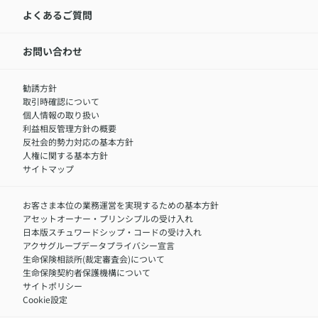
LINEサービスについて
アクサ生命が選ばれる理由
よくあるご質問
アクサのネット完結保険（旧アクサダイレクト生命）
採用情報トップ
お知らせ・ニュースリリース
新卒採用
IR情報
中途採用：内勤正社員
お問い合わせ
サステナビリティの取り組み
中途採用：商工会議所共済・福祉制度推進スタッフ（営業
セミナー情報
職）
勧誘方針
​お客さまを金融犯罪からお守りするために
中途採用：フィナンシャルプラン・アドバイザー（営業職）
取引時確認について
アクサグループについて
障害者採用
個人情報の取り扱い
利益相反管理方針の概要
反社会的勢力対応の基本方針
人権に関する基本方針
サイトマップ
お客さま本位の業務運営を実現するための基本方針
アセットオーナー・プリンシプルの受け入れ
日本版スチュワードシップ・コードの受け入れ
アクサグループデータプライバシー宣言
生命保険相談所(裁定審査会)について
生命保険契約者保護機構について
サイトポリシー
Cookie設定