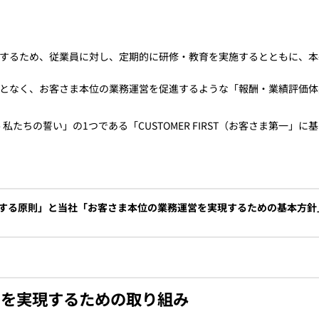
りするため、従業員に対し、定期的に研修・教育を実施するとともに、
ことなく、お客さま本位の業務運営を促進するような「報酬・業績評価
nts - 私たちの誓い」の1つである「CUSTOMER FIRST（お客さま
関する原則」と当社「お客さま本位の業務運営を実現するための基本方針
めの基本方針」と金融庁「顧客本位の業務運営に関する原則」との対応関
」を実現するための取り組み
関係についてはこちら