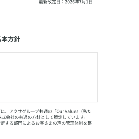
最新改定日：2026年7月1日
基本方針
クサグループ共通の「Our Values（私た
株式会社の共通の方針として策定しています。
両社を横断する部門によるお客さまの声の管理体制を整