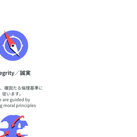
ntegrity／誠実
は、確固たる倫理基準に
従います。
 are guided by
g moral principles