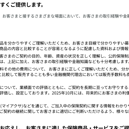
すくご提供します。
と、お客さまと接するさまざまな場面において、お客さまの取引経験や金
商品を分かりやすくご理解いただくため、お客さま目線で分かりやすい
商品の内容と比較することが容易となるように配慮した資料および情報
お客さまのご契約の目的、年齢、資産の状況を正しく理解し、公的保険
は、上記に加え、お客さまの取引経験や金融知識なども十分考慮します
数料その他の費用について、 お客さまに正しくご理解いただくため、分
と比較して販売することも多い金融機関代理店においては販売手数料も
準について、業績面での評価とともに、ご契約を長期に亘ってお守りす
評価し、設定しております。2025年10月には、将来的にお客さまの
XA(マイアクサ)などを通じて、ご加入中の保険契約に関する情報をわか
ご契約の継続に関してお客さまに適切にご判断いただけるよう、様々な
お応えし、お客さまに適した保険商品・サービスをご提