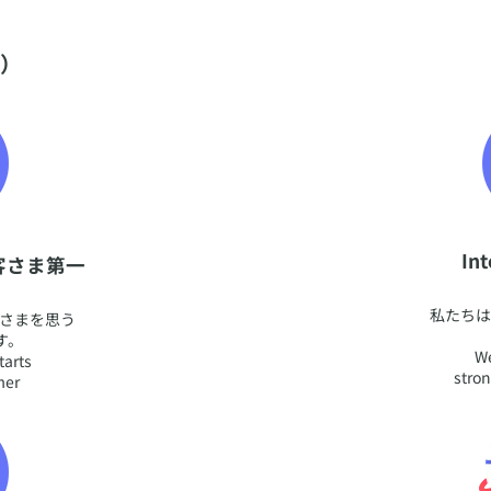
準）
​I
／お客さま第一
​私たち
客さまを思う
す。
We
tarts
stron
mer