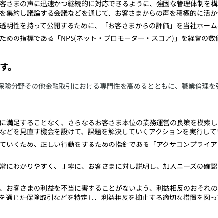
お客さまの声に迅速かつ継続的に対応できるように、強固な管理体制を
を集約し議論する会議などを通じて、お客さまからの声を積極的に活か
、透明性を持って公開するために、「お客さまからの評価」を当社ホーム
ための指標である「NPS(ネット・プロモーター・スコア)」を経営の
す。
、保険分野その他金融取引における専門性を高めるとともに、職業倫理を
みに満足することなく、さらなるお客さま本位の業務運営の良策を模索
などを見直す機会を設けて、課題を解決していくアクションを実行して
していくため、正しい行動をするための指針である「アクサコンプライ
を常にわかりやすく、丁寧に、お客さまに対し説明し、加入ニーズの確
し、お客さまの利益を不当に害することがないよう、利益相反のおそれ
を通じた保険取引などを特定し、利益相反を抑止する適切な措置を図っ