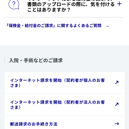
書類のアップロードの際に、気を付ける
ら
でご確認いただけます。
要書類をご用意お願いします。
ことはありますか？
なお、インターネットでのご請求にあたり必要書類
（治療を証明する書類）として、診断書または病院
「保険金・給付金のご請求」に関するよくあるご質問 →
​アップロードできるファイルには以下の条件があり
等発行書類のいずれかをアップロードしていただく
ますので、内容をご確認ください。
必要がございます。
ファイル名が100文字以下
また、必要書類はお手持ちの書類やご請求内容によ
１ファイルにつき、容量が10MB以下
り異なります。
拡張子が「.jpg（.jpeg）」、「.png」、「.pdf」で
あること（それ以外はエラーが表示され、アップロ
​入院・手術などのご請求
ードできません）。
ファイル容量が「0バイト」になっていないこと。
ファイルサイズによっては、アップロードに時間が
​​インターネット請求を開始（契約者が個人のお客
かかることがあります。
さま）
​​インターネット請求を開始（契約者が法人のお客
さま）
​郵送請求のお手続き方法