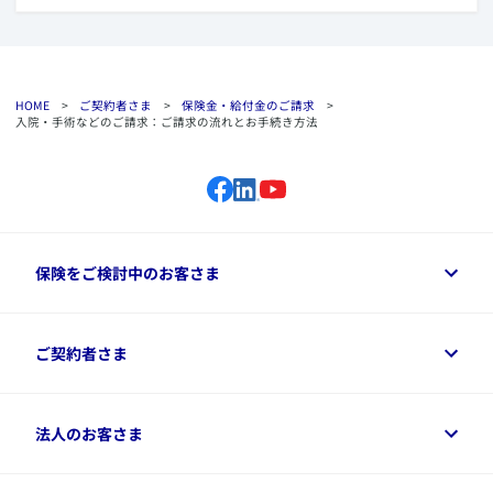
HOME
>
ご契約者さま
>
保険金・給付金のご請求
>
入院・手術などのご請求：ご請求の流れとお手続き方法
保険をご検討中のお客さま
保険をご検討中のお客さまトップ
ご契約者さま
商品一覧
保険シミュレーション
ご相談ガイド
ご契約者さまトップ
法人のお客さま
資料請求
保険金・給付金のご請求
保険選びに役立つ情報
各種お手続き