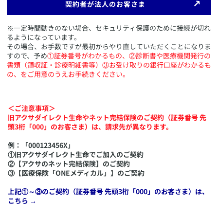
​契約者が法人のお客さま
​※一定時間動きのない場合、セキュリティ保護のために接続が切れ
るようになっています。
その場合、お手数ですが最初からやり直していただくことになりま
すので、予め
①証券番号がわかるもの、②診断書や医療機関発行の
書類（領収証・診療明細書等）③お受け取りの銀行口座がわかるも
の、をご用意のうえお手続きください。
＜ご注意事項＞
旧アクサダイレクト生命やネット完結保険のご契約（証券番号 先
頭3桁「000」のお客さま）は、請求先が異なります。
例：「000123456X」
①旧アクサダイレクト生命でご加入のご契約
②【アクサのネット完結保険】のご契約
③【医療保険「ONEメディカル」】のご契約
上記①～③のご契約（証券番号 先頭3桁「000」のお客さま）は、
こちら →