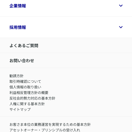
​アクサ生命のライフマネジメント®
変額保険各種情報
法人のお客さまトップ
企業情報
変額保険各種情報
デジタル約款
健康経営とは
デジタル約款
ご契約内容の確認方法
健康経営サポートパッケージ
アクサ生命が選ばれる理由
付帯サービス
健康経営プラットフォーム
企業情報トップ
採用情報
令和8年（2026年）分の生命保険料控除証明書について
経営者サポートサービス
アクサ生命について
​お客さま専用マイページ MyAXA
代表取締役社長からのメッセージ
LINEサービスについて
アクサ生命が選ばれる理由
よくあるご質問
アクサのネット完結保険（旧アクサダイレクト生命）
採用情報トップ
お知らせ・ニュースリリース
新卒採用
IR情報
中途採用：内勤正社員
お問い合わせ
サステナビリティの取り組み
中途採用：商工会議所共済・福祉制度推進スタッフ（営業
セミナー情報
職）
勧誘方針
​お客さまを金融犯罪からお守りするために
中途採用：フィナンシャルプラン・アドバイザー（営業職）
取引時確認について
アクサグループについて
障害者採用
個人情報の取り扱い
利益相反管理方針の概要
反社会的勢力対応の基本方針
人権に関する基本方針
サイトマップ
お客さま本位の業務運営を実現するための基本方針
アセットオーナー・プリンシプルの受け入れ