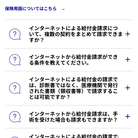
保険用語についてはこちら →
​インターネットによる給付金請求につ
いて、複数の契約をまとめて請求できま
すか？
​インターネットから給付金請求ができ
​複数のご契約を（5契約まで）まとめて請求すること
る条件を教えてください。
が可能です。
6契約以上のご契約をまとめて請求する場合は、お手
数ですが同じ手順で2回以上に分けてご請求いただき
​インターネットによる給付金の請求で
​インターネットの対象契約や対象外の条件は
こちら
ますようお願いいたします。
は、診断書ではなく、医療機関で発行
の資料をご確認ください。
された書類（領収書等）で請求するこ
とは可能ですか？
​インターネットから給付金請求は、手
​医療機関で発行された書類（領収書等）で請求する
術を受けた場合も請求もできますか？
ことは可能ですが、ご請求内容により必要な書類が
変わります。
​インターネットによる給付金の請求で、
​インターネットでご請求可能な手術については
こち
詳細は
こちら
をご確認いただき、ご請求にあたり必