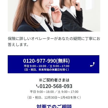
デジタル約款を見る
デジタル約款を見る
AXA-A1-2503-0110/9LJ
新黄金世代-Ⅱ
スターアキュムレーター
特別勘定のしおりを見る
グローバル・ウィン
詳しく見る
生涯年金 NEO
ほほえみ返し
デジタル約款を見る
アヴァンタージュ
アップサイド10
黄金世代
特別勘定のしおりを見る
保険に詳しいオペレーターがあなたの疑問に丁寧にお
アクサ投資型年金＜米ドル建＞
答えします。
アクサ フィナンシャルの生涯年金
Life DO
​募集代理店：
きらやか銀行
福島銀行
栃木銀行
高崎
新黄金世代-CB
信用金庫
しののめ信用金庫
PGフレンドリー・パート
新生パワーダイレクト年金
0120-977-990
(無料)
ナーズ
神奈川銀行
高岡信用金庫
のと共栄信用金
新黄金世代
庫
遠州信用金庫
大垣西濃信用金庫
東濃信用金庫
平日 9:00～18:00 ／土 9:00～17:00
ハーフタイム・プラス
半田信用金庫
桑名三重信用金庫
北伊勢上野信用金
（日・祝日、年末年始の休業日を除く）
ほほえみ返しⅡ（みずほ信託銀行でご契約のお客さ
庫
京都北都信用金庫
但馬銀行
津山信用金庫
中国
​入院や手術を一生涯にわたってサポート。「持病があっ
ま）
銀行
吉備信用金庫
呉信用金庫
広島信用金庫
福岡
※ご契約者さまは
ても安心して暮らしたい」そんな気持ちにお応えできる
５年計画
信用金庫
遠賀信用金庫
筑邦銀行
唐津信用金庫
た
医療保険。
0120-568-093
アクサの「収入保障」のがん保険
ちばな信用金庫
宮崎銀行
アップサイド
この保険の引受保険会社は、アクサ生命保険株式会社で
平日 9:00～18:00 ／土 9:00～17:00
愛のメモリーⅡ
す。日本生命保険相互会社は、アクサ生命保険株式会社
（日・祝日、12月30日〜1月4日を除く）
詳しく見る
いつでも夢をⅡ
の募集代理店です。
Q'sパレットα
対面でのご相談