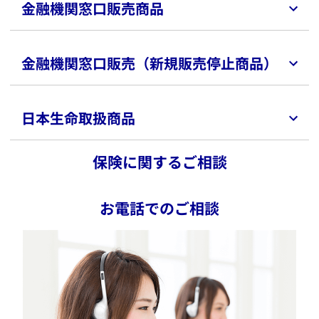
​資産形成しながら、一生涯の介護・死亡保障が確保でき
金融機関窓口販売商品
デジタル約款を見る
法人向け保険商品のご案内
る変額保険。特約を付加することで、重篤な病気になっ
企業のさらなる発展をサポートする、さまざまな商品を
た場合、その後の保険料払込みは免除されます。
用意しております。
パンフレットを
金融機関窓口販売（新規販売停止商品）
詳しく見る
詳しく見る
もらう
ベストツインズ（のび太とふえ太）
デジタル約款を見る
アンスウィート プラス
​募集代理店：
北洋銀行
北日本銀行
北都銀行
荘内銀
日本生命取扱商品
新・生涯年金
行
東邦銀行
栃木銀行
足利小山信用金庫
高崎信
特別勘定のしおりを見る
新黄金世代-3
用金庫
イオン銀行
東京スター銀行
第四北越銀行
いつでも夢を-3
福井銀行
長野信用金庫
諏訪信用金庫
十六銀行
静
保険に関するご相談
実りの約束NEXT
清信用金庫
但馬銀行
姫路信用金庫
鳥取銀行
鳥取
フォーエバーストーリーⅡ
信用金庫
中国銀行
玉島信用金庫
もみじ銀行
呉信
アンスウィート グランⅡ
用金庫
広島信用金庫
山口銀行
北九州銀行
福岡ひ
お電話でのご相談
ほほえみ返しⅢ（みずほ銀行でご契約のお客さま）
びき信用金庫
福岡銀行
佐賀信用金庫
伊万里信用金
ほほえみ返しⅢ（みずほ信託銀行でご契約のお客さ
庫
長崎銀行
十八親和銀行
熊本銀行
大分銀行
豊
​​死亡・高度障害保障を準備しながら特別勘定の運用実績
ま）
和銀行
兵庫信用金庫
おかやま信用金庫
大光銀行
によって満期保険金額・積立金額などが変動（増減）す
Life DO 80
西日本シティ銀行
​所定の認知症も保障する一生涯の医療保険です。
る変額保険。
ほほえみの種
この保険の引受保険会社は、アクサ生命保険株式会社で
新黄金世代-α
す。日本生命保険相互会社は、アクサ生命保険株式会社
詳しく見る
詳しく見る
新個人年金（一時払）
の募集代理店です。​
パワーアキュムレーター
トリプレットプラス