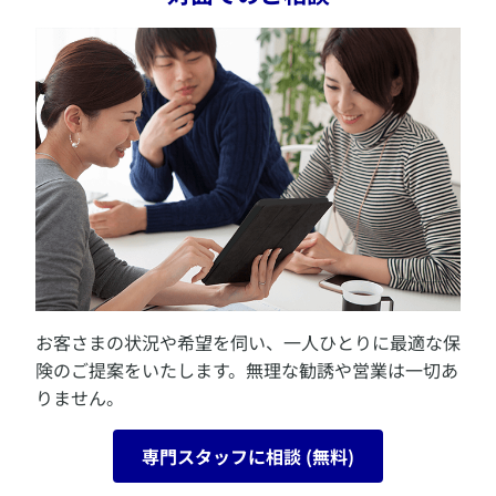
アンスウィート グラン
詳しく見る
デジタル約款を見る
アクサ投資型年金＜円建＞有期
ハーフタイム
特別勘定のしおりを見る
スイス年金
実りの約束
リズナブール
フォーエバーストーリー
ほほえみ返しⅡ（みずほ銀行でご契約のお客さま）
新個人年金（年払／全期前納）
クロノグラフ
アクティブ ジェネレーション
Q'sパレット
アンスウィート
いつでも夢を
生涯年金NEO プラス
アクサの「原資保証」の投資型年金
愛のメモリー
お客さまの状況や希望を伺い、一人ひとりに最適な保
アクサ投資型年金＜円建＞終身
険のご提案をいたします。無理な勧誘や営業は一切あ
ダイレクト年金イーブイエー
りません。
アクサの「一生保障」の医療保険 ずっとメディカル
アクサの「一生保障」の医療保険 OKメディカル
アクサの「一生保障」の医療保険 OKメディカル（みず
専門スタッフに相談 (無料)
ほ銀行でご契約のお客さま）
アクサの「一生保障」の医療保険 ダイワ ずっとメディ