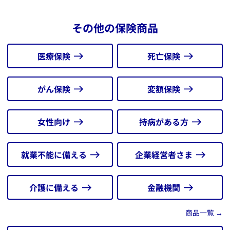
カル
アクサの「一生保障」の医療保険 ダイワ OKメディカ
ル
その他の保険商品
アクサの「治療保障」のがん保険 セラピー
アクサの「外貨建て」の変額終身保険 アップサイドプ
ラス
医療保険
死亡保険
★金融機関窓口販売はこちら
がん保険
変額保険
女性向け
持病がある方
就業不能に備える
企業経営者さま
介護に備える
金融機関
商品一覧 →