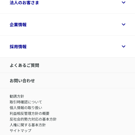
ご契約者さまトップ
法人のお客さま
資料請求
保険金・給付金のご請求
保険選びに役立つ情報
各種お手続き
​アクサ生命のライフマネジメント®
変額保険各種情報
法人のお客さまトップ
企業情報
変額保険各種情報
デジタル約款
健康経営とは
デジタル約款
ご契約内容の確認方法
健康経営サポートパッケージ
アクサ生命が選ばれる理由
付帯サービス
健康経営プラットフォーム
企業情報トップ
採用情報
令和8年（2026年）分の生命保険料控除証明書について
経営者サポートサービス
アクサ生命について
​お客さま専用マイページ MyAXA
代表取締役社長からのメッセージ
LINEサービスについて
アクサ生命が選ばれる理由
よくあるご質問
アクサのネット完結保険（旧アクサダイレクト生命）
採用情報トップ
お知らせ・ニュースリリース
新卒採用
IR情報
中途採用：内勤正社員
お問い合わせ
サステナビリティの取り組み
中途採用：商工会議所共済・福祉制度推進スタッフ（営業
セミナー情報
職）
勧誘方針
​お客さまを金融犯罪からお守りするために
中途採用：フィナンシャルプラン・アドバイザー（営業職）
取引時確認について
アクサグループについて
障害者採用
個人情報の取り扱い
利益相反管理方針の概要
反社会的勢力対応の基本方針
人権に関する基本方針
サイトマップ