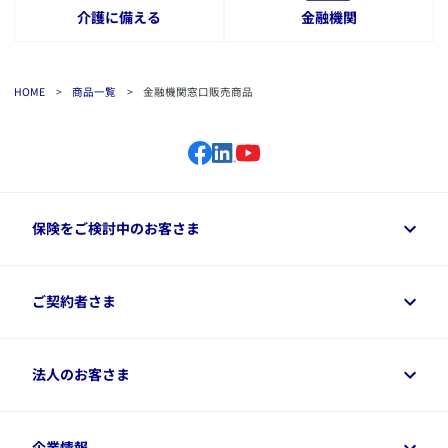
介護に備える
金融機関
HOME
>
商品一覧
>
金融機関窓口販売商品
保険をご検討中のお客さま
保険をご検討中のお客さまトップ
ご契約者さま
商品一覧
保険シミュレーション
ご相談ガイド
ご契約者さまトップ
法人のお客さま
資料請求
保険金・給付金のご請求
保険選びに役立つ情報
各種お手続き
​アクサ生命のライフマネジメント®
変額保険各種情報
法人のお客さまトップ
企業情報