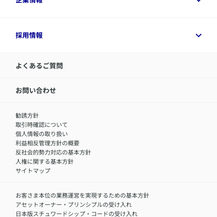
変額保険各種情報
デジタル約款
健康経営とは
デジタル約款
ご契約内容の確認方法
健康経営サポートパッケージ
アクサ生命が選ばれる理由
付帯サービス
健康経営プラットフォーム
企業情報トップ
採用情報
令和8年（2026年）分の生命保険料控除証明書について
経営者サポートサービス
アクサ生命について
​お客さま専用マイページ MyAXA
代表取締役社長からのメッセージ
LINEサービスについて
アクサ生命が選ばれる理由
よくあるご質問
アクサのネット完結保険（旧アクサダイレクト生命）
採用情報トップ
お知らせ・ニュースリリース
新卒採用
IR情報
中途採用：内勤正社員
お問い合わせ
サステナビリティの取り組み
中途採用：商工会議所共済・福祉制度推進スタッフ（営業
セミナー情報
職）
勧誘方針
​お客さまを金融犯罪からお守りするために
中途採用：フィナンシャルプラン・アドバイザー（営業職）
取引時確認について
アクサグループについて
障害者採用
個人情報の取り扱い
利益相反管理方針の概要
反社会的勢力対応の基本方針
人権に関する基本方針
サイトマップ
お客さま本位の業務運営を実現するための基本方針
アセットオーナー・プリンシプルの受け入れ
日本版スチュワードシップ・コードの受け入れ