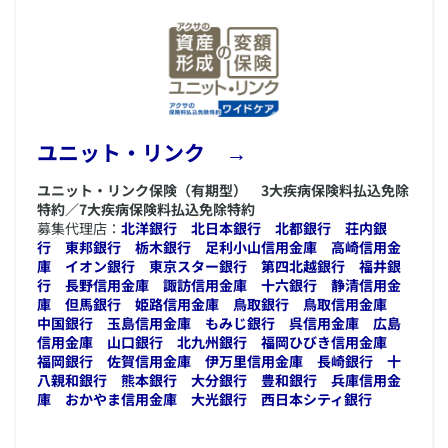
​ユニット・リンク →
ユニット・リンク保険（有期型） 3大疾病保険料払込免除
特約／7大疾病保険料払込免除特約
募集代理店：
北洋銀行
北日本銀行
北都銀行
荘内銀
行
東邦銀行
栃木銀行
足利小山信用金庫
高崎信用金
庫
イオン銀行
東京スター銀行
第四北越銀行
福井銀
行
長野信用金庫
諏訪信用金庫
十六銀行
静清信用金
庫
但馬銀行
姫路信用金庫
鳥取銀行
鳥取信用金庫
中国銀行
玉島信用金庫
もみじ銀行
呉信用金庫
広島
信用金庫
山口銀行
北九州銀行
福岡ひびき信用金庫
福岡銀行
佐賀信用金庫
伊万里信用金庫
長崎銀行
十
八親和銀行
熊本銀行
大分銀行
豊和銀行
兵庫信用金
庫
おかやま信用金庫
大光銀行
西日本シティ銀行