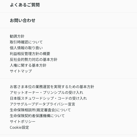
アクサ生命が選ばれる理由
よくあるご質問
アクサのネット完結保険（旧アクサダイレクト生命）
採用情報トップ
お知らせ・ニュースリリース
新卒採用
IR情報
中途採用：内勤正社員
お問い合わせ
サステナビリティの取り組み
中途採用：商工会議所共済・福祉制度推進スタッフ（営業
セミナー情報
職）
勧誘方針
​お客さまを金融犯罪からお守りするために
中途採用：フィナンシャルプラン・アドバイザー（営業職）
取引時確認について
アクサグループについて
障害者採用
個人情報の取り扱い
利益相反管理方針の概要
反社会的勢力対応の基本方針
人権に関する基本方針
サイトマップ
お客さま本位の業務運営を実現するための基本方針
アセットオーナー・プリンシプルの受け入れ
日本版スチュワードシップ・コードの受け入れ
アクサグループデータプライバシー宣言
生命保険相談所(裁定審査会)について
生命保険契約者保護機構について
サイトポリシー
Cookie設定