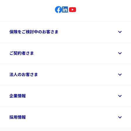
保険をご検討中のお客さま
保険をご検討中のお客さまトップ
ご契約者さま
商品一覧
保険シミュレーション
ご相談ガイド
ご契約者さまトップ
法人のお客さま
資料請求
保険金・給付金のご請求
保険選びに役立つ情報
各種お手続き
​アクサ生命のライフマネジメント®
変額保険各種情報
法人のお客さまトップ
企業情報
変額保険各種情報
デジタル約款
健康経営とは
デジタル約款
ご契約内容の確認方法
健康経営サポートパッケージ
アクサ生命が選ばれる理由
付帯サービス
健康経営プラットフォーム
企業情報トップ
採用情報
令和8年（2026年）分の生命保険料控除証明書について
経営者サポートサービス
アクサ生命について
​お客さま専用マイページ MyAXA
代表取締役社長からのメッセージ
LINEサービスについて