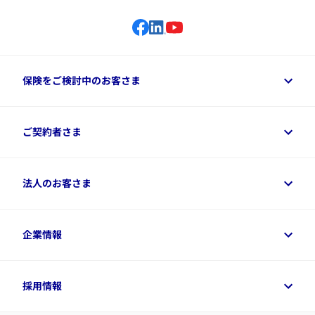
保険をご検討中のお客さま
保険をご検討中のお客さまトップ
ご契約者さま
商品一覧
保険シミュレーション
ご相談ガイド
ご契約者さまトップ
法人のお客さま
資料請求
保険金・給付金のご請求
保険選びに役立つ情報
各種お手続き
​アクサ生命のライフマネジメント®
変額保険各種情報
法人のお客さまトップ
企業情報
変額保険各種情報
デジタル約款
健康経営とは
デジタル約款
ご契約内容の確認方法
健康経営サポートパッケージ
アクサ生命が選ばれる理由
付帯サービス
健康経営プラットフォーム
企業情報トップ
採用情報
令和8年（2026年）分の生命保険料控除証明書について
経営者サポートサービス
アクサ生命について
​お客さま専用マイページ MyAXA
代表取締役社長からのメッセージ