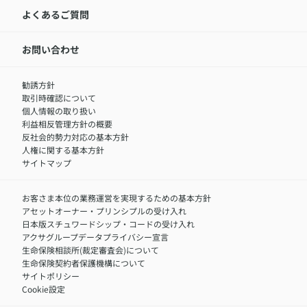
LINEサービスについて
アクサ生命が選ばれる理由
よくあるご質問
アクサのネット完結保険（旧アクサダイレクト生命）
採用情報トップ
お知らせ・ニュースリリース
新卒採用
IR情報
中途採用：内勤正社員
お問い合わせ
サステナビリティの取り組み
中途採用：商工会議所共済・福祉制度推進スタッフ（営業
セミナー情報
職）
勧誘方針
​お客さまを金融犯罪からお守りするために
中途採用：フィナンシャルプラン・アドバイザー（営業職）
取引時確認について
アクサグループについて
障害者採用
個人情報の取り扱い
利益相反管理方針の概要
反社会的勢力対応の基本方針
人権に関する基本方針
サイトマップ
お客さま本位の業務運営を実現するための基本方針
アセットオーナー・プリンシプルの受け入れ
日本版スチュワードシップ・コードの受け入れ
アクサグループデータプライバシー宣言
生命保険相談所(裁定審査会)について
生命保険契約者保護機構について
サイトポリシー
Cookie設定