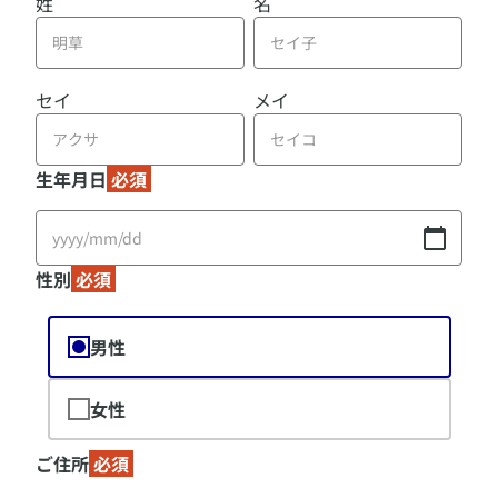
姓
名
セイ
メイ
生年月日
必須
性別
必須
男性
女性
ご住所
必須