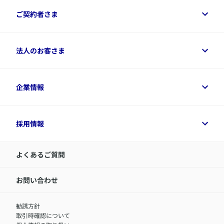
保険をご検討中のお客さまトップ
ご契約者さま
商品一覧
保険シミュレーション
ご相談ガイド
ご契約者さまトップ
法人のお客さま
資料請求
保険金・給付金のご請求
保険選びに役立つ情報
各種お手続き
​アクサ生命のライフマネジメント®
変額保険各種情報
法人のお客さまトップ
企業情報
変額保険各種情報
デジタル約款
健康経営とは
デジタル約款
ご契約内容の確認方法
健康経営サポートパッケージ
アクサ生命が選ばれる理由
付帯サービス
健康経営プラットフォーム
企業情報トップ
採用情報
令和8年（2026年）分の生命保険料控除証明書について
経営者サポートサービス
アクサ生命について
​お客さま専用マイページ MyAXA
代表取締役社長からのメッセージ
LINEサービスについて
アクサ生命が選ばれる理由
よくあるご質問
アクサのネット完結保険（旧アクサダイレクト生命）
採用情報トップ
お知らせ・ニュースリリース
新卒採用
IR情報
中途採用：内勤正社員
お問い合わせ
サステナビリティの取り組み
中途採用：商工会議所共済・福祉制度推進スタッフ（営業
セミナー情報
職）
勧誘方針
​お客さまを金融犯罪からお守りするために
中途採用：フィナンシャルプラン・アドバイザー（営業職）
取引時確認について
アクサグループについて
障害者採用