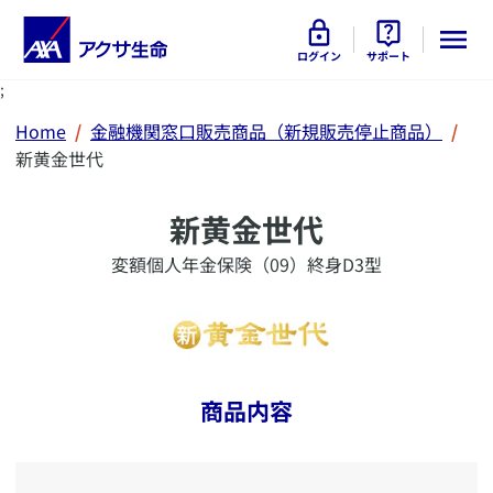
ログイン
サポート
;
Home
金融機関窓口販売商品（新規販売停止商品）
新黄金世代
新黄金世代
変額個人年金保険（09）終身D3型
商品内容