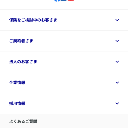
保険をご検討中のお客さま
保険をご検討中のお客さまトップ
ご契約者さま
商品一覧
保険シミュレーション
ご相談ガイド
ご契約者さまトップ
法人のお客さま
資料請求
保険金・給付金のご請求
保険選びに役立つ情報
各種お手続き
​アクサ生命のライフマネジメント®
変額保険各種情報
法人のお客さまトップ
企業情報
変額保険各種情報
デジタル約款
健康経営とは
デジタル約款
ご契約内容の確認方法
健康経営サポートパッケージ
アクサ生命が選ばれる理由
付帯サービス
健康経営プラットフォーム
企業情報トップ
採用情報
令和8年（2026年）分の生命保険料控除証明書について
経営者サポートサービス
アクサ生命について
​お客さま専用マイページ MyAXA
代表取締役社長からのメッセージ
LINEサービスについて
アクサ生命が選ばれる理由
よくあるご質問
アクサのネット完結保険（旧アクサダイレクト生命）
採用情報トップ
お知らせ・ニュースリリース