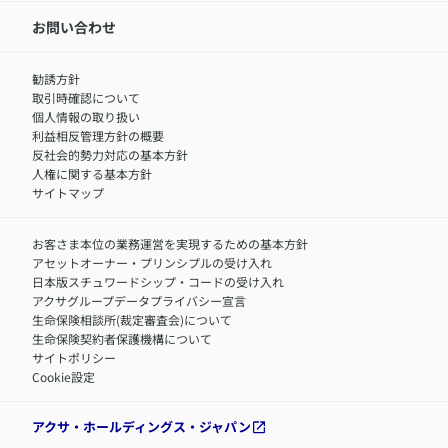
新卒採用
IR情報
中途採用：内勤正社員
お問い合わせ
サステナビリティの取り組み
中途採用：商工会議所共済・福祉制度推進スタッフ（営業
セミナー情報
職）
勧誘方針
​お客さまを金融犯罪からお守りするために
中途採用：フィナンシャルプラン・アドバイザー（営業職）
取引時確認について
アクサグループについて
障害者採用
個人情報の取り扱い
利益相反管理方針の概要
反社会的勢力対応の基本方針
人権に関する基本方針
サイトマップ
お客さま本位の業務運営を実現するための基本方針
アセットオーナー・プリンシプルの受け入れ
日本版スチュワードシップ・コードの受け入れ
アクサグループデータプライバシー宣言
生命保険相談所(裁定審査会)について
生命保険契約者保護機構について
サイトポリシー
Cookie設定
アクサ・ホールディングス・ジャパン