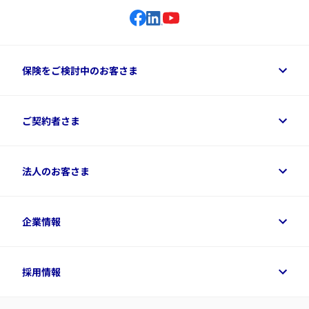
保険をご検討中のお客さま
保険をご検討中のお客さまトップ
ご契約者さま
商品一覧
保険シミュレーション
ご相談ガイド
ご契約者さまトップ
法人のお客さま
資料請求
保険金・給付金のご請求
保険選びに役立つ情報
各種お手続き
​アクサ生命のライフマネジメント®
変額保険各種情報
法人のお客さまトップ
企業情報
変額保険各種情報
デジタル約款
健康経営とは
デジタル約款
ご契約内容の確認方法
健康経営サポートパッケージ
アクサ生命が選ばれる理由
付帯サービス
健康経営プラットフォーム
企業情報トップ
採用情報
令和8年（2026年）分の生命保険料控除証明書について
経営者サポートサービス
アクサ生命について
​お客さま専用マイページ MyAXA
代表取締役社長からのメッセージ
LINEサービスについて