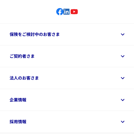
保険をご検討中のお客さま
保険をご検討中のお客さまトップ
ご契約者さま
商品一覧
保険シミュレーション
ご相談ガイド
ご契約者さまトップ
法人のお客さま
資料請求
保険金・給付金のご請求
保険選びに役立つ情報
各種お手続き
​アクサ生命のライフマネジメント®
変額保険各種情報
法人のお客さまトップ
企業情報
変額保険各種情報
デジタル約款
健康経営とは
デジタル約款
ご契約内容の確認方法
健康経営サポートパッケージ
アクサ生命が選ばれる理由
付帯サービス
健康経営プラットフォーム
企業情報トップ
採用情報
令和8年（2026年）分の生命保険料控除証明書について
経営者サポートサービス
アクサ生命について
​お客さま専用マイページ MyAXA
代表取締役社長からのメッセージ