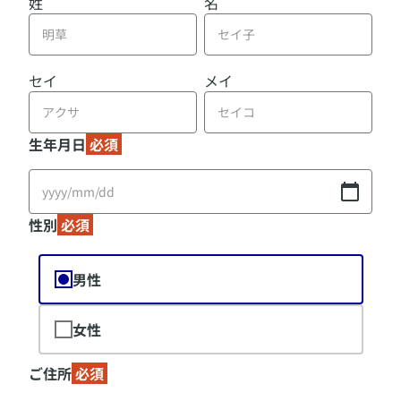
姓
名
セイ
メイ
生年月日
必須
性別
必須
男性
女性
ご住所
必須