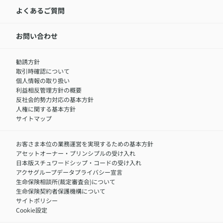
LINEサービスについて
アクサ生命が選ばれる理由
よくあるご質問
アクサのネット完結保険（旧アクサダイレクト生命）
採用情報トップ
お知らせ・ニュースリリース
新卒採用
IR情報
中途採用：内勤正社員
お問い合わせ
サステナビリティの取り組み
中途採用：商工会議所共済・福祉制度推進スタッフ（営業
セミナー情報
職）
勧誘方針
​お客さまを金融犯罪からお守りするために
中途採用：フィナンシャルプラン・アドバイザー（営業職）
取引時確認について
アクサグループについて
障害者採用
個人情報の取り扱い
利益相反管理方針の概要
反社会的勢力対応の基本方針
人権に関する基本方針
サイトマップ
お客さま本位の業務運営を実現するための基本方針
アセットオーナー・プリンシプルの受け入れ
日本版スチュワードシップ・コードの受け入れ
アクサグループデータプライバシー宣言
生命保険相談所(裁定審査会)について
生命保険契約者保護機構について
サイトポリシー
Cookie設定