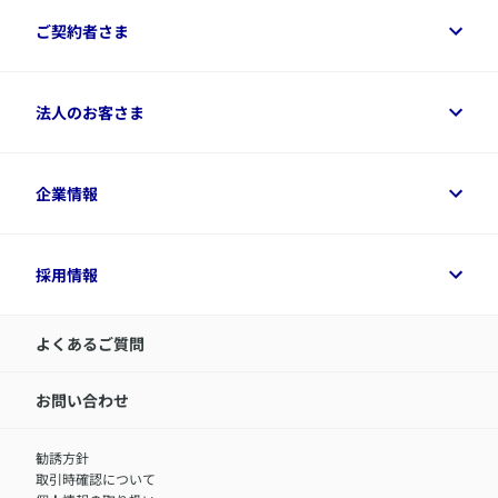
保険をご検討中のお客さまトップ
ご契約者さま
商品一覧
保険シミュレーション
ご相談ガイド
ご契約者さまトップ
法人のお客さま
資料請求
保険金・給付金のご請求
保険選びに役立つ情報
各種お手続き
​アクサ生命のライフマネジメント®
変額保険各種情報
法人のお客さまトップ
企業情報
変額保険各種情報
デジタル約款
健康経営とは
デジタル約款
ご契約内容の確認方法
健康経営サポートパッケージ
アクサ生命が選ばれる理由
付帯サービス
健康経営プラットフォーム
企業情報トップ
採用情報
令和8年（2026年）分の生命保険料控除証明書について
経営者サポートサービス
アクサ生命について
​お客さま専用マイページ MyAXA
代表取締役社長からのメッセージ
LINEサービスについて
アクサ生命が選ばれる理由
よくあるご質問
アクサのネット完結保険（旧アクサダイレクト生命）
採用情報トップ
お知らせ・ニュースリリース
新卒採用
IR情報
中途採用：内勤正社員
お問い合わせ
サステナビリティの取り組み
中途採用：商工会議所共済・福祉制度推進スタッフ（営業
セミナー情報
職）
勧誘方針
​お客さまを金融犯罪からお守りするために
中途採用：フィナンシャルプラン・アドバイザー（営業職）
取引時確認について
アクサグループについて
障害者採用