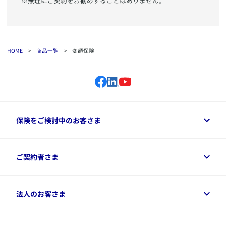
※無理にご契約をお勧めすることはありません。
HOME
>
商品一覧
>
変額保険
保険をご検討中のお客さま
保険をご検討中のお客さまトップ
ご契約者さま
商品一覧
保険シミュレーション
ご相談ガイド
ご契約者さまトップ
法人のお客さま
資料請求
保険金・給付金のご請求
保険選びに役立つ情報
各種お手続き
​アクサ生命のライフマネジメント®
変額保険各種情報