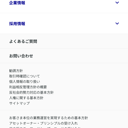
法人のお客さまトップ
企業情報
変額保険各種情報
デジタル約款
健康経営とは
デジタル約款
ご契約内容の確認方法
健康経営サポートパッケージ
アクサ生命が選ばれる理由
付帯サービス
健康経営プラットフォーム
企業情報トップ
採用情報
令和8年（2026年）分の生命保険料控除証明書について
経営者サポートサービス
アクサ生命について
​お客さま専用マイページ MyAXA
代表取締役社長からのメッセージ
LINEサービスについて
アクサ生命が選ばれる理由
よくあるご質問
アクサのネット完結保険（旧アクサダイレクト生命）
採用情報トップ
お知らせ・ニュースリリース
新卒採用
IR情報
中途採用：内勤正社員
お問い合わせ
サステナビリティの取り組み
中途採用：商工会議所共済・福祉制度推進スタッフ（営業
セミナー情報
職）
勧誘方針
​お客さまを金融犯罪からお守りするために
中途採用：フィナンシャルプラン・アドバイザー（営業職）
取引時確認について
アクサグループについて
障害者採用
個人情報の取り扱い
利益相反管理方針の概要
反社会的勢力対応の基本方針
人権に関する基本方針
サイトマップ
お客さま本位の業務運営を実現するための基本方針
アセットオーナー・プリンシプルの受け入れ