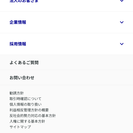
法人のお客さま
資料請求
保険金・給付金のご請求
保険選びに役立つ情報
各種お手続き
​アクサ生命のライフマネジメント®
変額保険各種情報
法人のお客さまトップ
企業情報
変額保険各種情報
デジタル約款
健康経営とは
デジタル約款
ご契約内容の確認方法
健康経営サポートパッケージ
アクサ生命が選ばれる理由
付帯サービス
健康経営プラットフォーム
企業情報トップ
採用情報
令和8年（2026年）分の生命保険料控除証明書について
経営者サポートサービス
アクサ生命について
​お客さま専用マイページ MyAXA
代表取締役社長からのメッセージ
LINEサービスについて
アクサ生命が選ばれる理由
よくあるご質問
アクサのネット完結保険（旧アクサダイレクト生命）
採用情報トップ
お知らせ・ニュースリリース
新卒採用
IR情報
中途採用：内勤正社員
お問い合わせ
サステナビリティの取り組み
中途採用：商工会議所共済・福祉制度推進スタッフ（営業
セミナー情報
職）
勧誘方針
​お客さまを金融犯罪からお守りするために
中途採用：フィナンシャルプラン・アドバイザー（営業職）
取引時確認について
アクサグループについて
障害者採用
個人情報の取り扱い
利益相反管理方針の概要
反社会的勢力対応の基本方針
人権に関する基本方針
サイトマップ