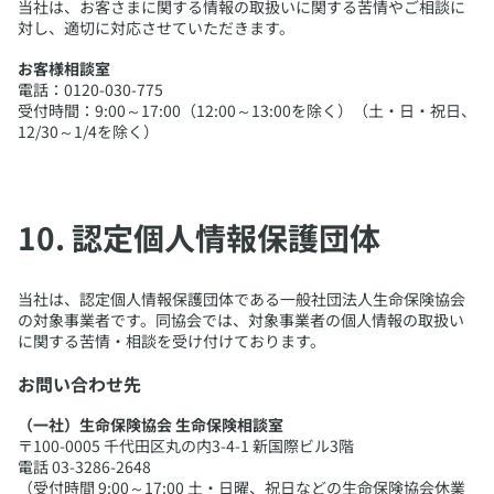
​当社は、お客さまに関する情報の取扱いに関する苦情やご相談に
・当社は取り扱う情報の重要度にもとづいてオフィスエリアごと
対し、適切に対応させていただきます。
にセキュリティレベルを設定し、拠点ごとの環境および設備を考
慮して、入退室制御や監視など物理セキュリティ対策を実施して
お客様相談室
います。
電話：0120-030-775
・書類等の盗難又は紛失等を防止するために施錠管理を徹底し、
受付時間：9:00～17:00（12:00～13:00を除く）（土・日・祝日、
個人データを取り扱う機器、電子媒体等を持ち運ぶ際、アクセス
12/30～1/4を除く）
権の無い者に個人データが流出しないよう措置を実施していま
す。
6. 技術的安全管理措置
・当社はアクサグループが定義する情報セキュリティスタンダー
​10. 認定個人情報保護団体
ド等に基づき、アクセス制御を実施して、担当者及び取り扱う個
人情報データベース等の範囲を限定しています。
・個人データを取り扱う情報システムを外部からの不正アクセス
​当社は、認定個人情報保護団体である一般社団法人生命保険協会
又は不正ソフトウェアから保護する仕組みを導入しています。
の対象事業者です。同協会では、対象事業者の個人情報の取扱い
に関する苦情・相談を受け付けております。
7. 委託に関する安全管理措置
当社は、個人データの取扱いを委託する場合には、委託先選定基
お問い合わせ先
準に合致した適切な委託先を選定するとともに、委託先の義務と
責任を契約により明確にし、安全管理措置状況を定期的に確認す
（一社）生命保険協会 生命保険相談室
る等、委託先において個人情報が安全に管理されるよう適切に監
〒100-0005 千代田区丸の内3-4-1 新国際ビル3階
督いたします。
電話 03-3286-2648
（受付時間 9:00～17:00 土・日曜、祝日などの生命保険協会休業