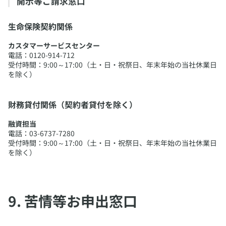
​開示等ご請求窓口
知しています。
3. 組織的安全管理措置
生命保険契約関係
・当社は、個人情報保護管理に関する体制を整備し、同体制につ
いて役職員に教育・周知徹底する責任者として「データプライバ
カスタマーサービスセンター
シーオフィサー（個人情報管理統括責任者）」を設置していま
電話：0120-914-712
す。
受付時間：9:00～17:00（土・日・祝祭日、年末年始の当社休業日
・各部署の長は、個人情報取扱責任者として担当部署において取
を除く）
得した個々の個人データの利用・管理について第一義的責任を有
し、組織内で取り扱う個人データを特定し一覧化するなど、取得
した個人データを把握し、適切に利用・管理する態勢を整備して
財務貸付関係（契約者貸付を除く）
います。
・当社は、万が一個人データの漏えい・滅失・き損等が発生した
融資担当
場合またはそのおそれがある場合の報告体制を整備し、迅速な調
電話：03-6737-7280
査と被害拡大防止に努めています。
受付時間：9:00～17:00（土・日・祝祭日、年末年始の当社休業日
・個人データの取扱状況について、定期的に自主点検を実施する
を除く）
とともに、内部監査を実施しています。
4. 人的安全管理措置
当社は、従業員から個人情報保護を含む機密保護に関する誓約を
取付けるとともに、E-ラーニングやテストなど定期的なトレーニ
​9. 苦情等お申出窓口
ングを実施しています。
5. 物理的安全管理措置