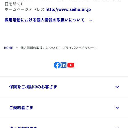
8. 外的環境の把握
日を除く）
当社は、外国にある第三者に個人データを提供する場合には、適
ホームページアドレス
http://www.seiho.or.jp
切な提供先を選定するとともに、提供先の義務と責任を契約によ
り明確にする等、提供先において個人データが安全に管理される
​採用活動における個人情報の取扱いについて →
ために必要な措置を講じることとしています。
また、提供先の所在国における個人情報の保護に関する制度を把
握したうえで適切に安全管理措置を実施します。
9. 定期的見直し
HOME
>
個人情報の取扱いについて ～ プライバシーポリシー ～
個人データの安全管理措置は、定期的に見直し、改善してまいり
ます。
保険をご検討中のお客さま
保険をご検討中のお客さまトップ
ご契約者さま
商品一覧
保険シミュレーション
ご相談ガイド
ご契約者さまトップ