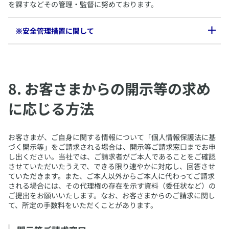
を課すなどその管理・監督に努めております。
※安全管理措置に関して
​当社は、個人データの漏えい、滅失又は毀損の防止その他の個人
データの安全管理を目的として、以下の安全管理措置を講じてお
ります。
​8. お客さまからの開示等の求め
1. 基本方針の策定
に応じる方法
アクサグループでは「
アクサグループデータプライバシー宣言
」
（以下「本宣言」という）を定め、関係法令を遵守し、お客さま
の個人情報が不正に利用・開示されないように安全管理措置を講
じることを含む、個人情報の保護・利用・対話と透明性について
​お客さまが、ご自身に関する情報について「個人情報保護法に基
のコミットメントを公表しています。
づく開示等」をご請求される場合は、開示等ご請求窓口までお申
当社は、本宣言に基づき、個人情報の取扱いに関する方針とし
し出ください。当社では、ご請求者がご本人であることをご確認
て、この「個人情報の取扱いについて ～ プライバシーポリシー
させていただいたうえで、できる限り速やかに対応し、回答させ
～」を定めています。
ていただきます。また、ご本人以外からご本人に代わってご請求
される場合には、その代理権の存在を示す資料（委任状など）の
2. 社内規程の整備と周知
ご提出をお願いいたします。なお、お客さまからのご請求に関し
当社は個人データを適切に管理するために、社内規程により、個
て、所定の手数料をいただくことがあります。
人情報取扱責任者を定め、その取扱い方法等を明確にし、役職員
向けに個人情報取扱いのライフサイクルごとにその留意事項を周