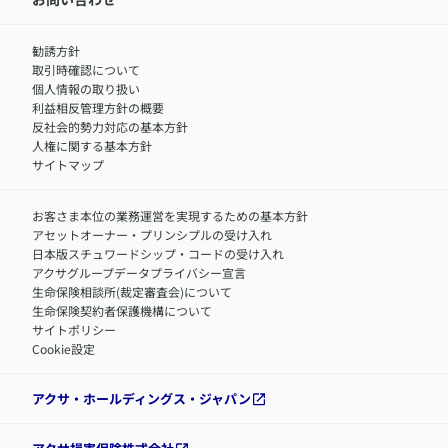
サステナビリティの取り組み
中途採用：商工会議所共済・福祉制度推進スタッフ（営業
セミナー情報
職）
勧誘方針
​お客さまを金融犯罪からお守りするために
中途採用：フィナンシャルプラン・アドバイザー（営業職）
取引時確認について
アクサグループについて
障害者採用
個人情報の取り扱い
利益相反管理方針の概要
反社会的勢力対応の基本方針
人権に関する基本方針
サイトマップ
お客さま本位の業務運営を実現するための基本方針
アセットオーナー・プリンシプルの受け入れ
日本版スチュワードシップ・コードの受け入れ
アクサグループデータプライバシー宣言
生命保険相談所(裁定審査会)について
生命保険契約者保護機構について
サイトポリシー
Cookie設定
アクサ・ホールディングス・ジャパン