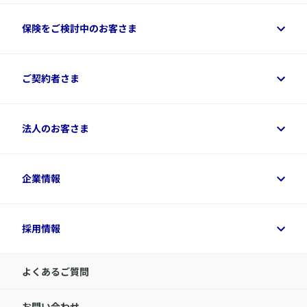
保険をご検討中のお客さま
保険をご検討中のお客さまトップ
ご契約者さま
商品一覧
保険シミュレーション
ご相談ガイド
ご契約者さまトップ
法人のお客さま
資料請求
保険金・給付金のご請求
保険選びに役立つ情報
各種お手続き
​アクサ生命のライフマネジメント®
変額保険各種情報
法人のお客さまトップ
企業情報
変額保険各種情報
デジタル約款
健康経営とは
デジタル約款
ご契約内容の確認方法
健康経営サポートパッケージ
アクサ生命が選ばれる理由
付帯サービス
健康経営プラットフォーム
企業情報トップ
採用情報
令和8年（2026年）分の生命保険料控除証明書について
経営者サポートサービス
アクサ生命について
​お客さま専用マイページ MyAXA
代表取締役社長からのメッセージ
LINEサービスについて
アクサ生命が選ばれる理由
よくあるご質問
アクサのネット完結保険（旧アクサダイレクト生命）
採用情報トップ
お知らせ・ニュースリリース
新卒採用
IR情報
中途採用：内勤正社員
お問い合わせ