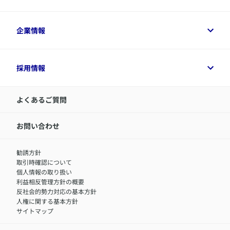
保険金・給付金のご請求
保険選びに役立つ情報
各種お手続き
​アクサ生命のライフマネジメント®
変額保険各種情報
法人のお客さまトップ
企業情報
変額保険各種情報
デジタル約款
健康経営とは
デジタル約款
ご契約内容の確認方法
健康経営サポートパッケージ
アクサ生命が選ばれる理由
付帯サービス
健康経営プラットフォーム
企業情報トップ
採用情報
令和8年（2026年）分の生命保険料控除証明書について
経営者サポートサービス
アクサ生命について
​お客さま専用マイページ MyAXA
代表取締役社長からのメッセージ
LINEサービスについて
アクサ生命が選ばれる理由
よくあるご質問
アクサのネット完結保険（旧アクサダイレクト生命）
採用情報トップ
お知らせ・ニュースリリース
新卒採用
IR情報
中途採用：内勤正社員
お問い合わせ
サステナビリティの取り組み
中途採用：商工会議所共済・福祉制度推進スタッフ（営業
セミナー情報
職）
勧誘方針
​お客さまを金融犯罪からお守りするために
中途採用：フィナンシャルプラン・アドバイザー（営業職）
取引時確認について
アクサグループについて
障害者採用
個人情報の取り扱い
利益相反管理方針の概要
反社会的勢力対応の基本方針
人権に関する基本方針
サイトマップ