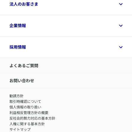
ご相談ガイド
ご契約者さまトップ
法人のお客さま
資料請求
保険金・給付金のご請求
保険選びに役立つ情報
各種お手続き
​アクサ生命のライフマネジメント®
変額保険各種情報
法人のお客さまトップ
企業情報
変額保険各種情報
デジタル約款
健康経営とは
デジタル約款
ご契約内容の確認方法
健康経営サポートパッケージ
アクサ生命が選ばれる理由
付帯サービス
健康経営プラットフォーム
企業情報トップ
採用情報
令和8年（2026年）分の生命保険料控除証明書について
経営者サポートサービス
アクサ生命について
​お客さま専用マイページ MyAXA
代表取締役社長からのメッセージ
LINEサービスについて
アクサ生命が選ばれる理由
よくあるご質問
アクサのネット完結保険（旧アクサダイレクト生命）
採用情報トップ
お知らせ・ニュースリリース
新卒採用
IR情報
中途採用：内勤正社員
お問い合わせ
サステナビリティの取り組み
中途採用：商工会議所共済・福祉制度推進スタッフ（営業
セミナー情報
職）
勧誘方針
​お客さまを金融犯罪からお守りするために
中途採用：フィナンシャルプラン・アドバイザー（営業職）
取引時確認について
アクサグループについて
障害者採用
個人情報の取り扱い
利益相反管理方針の概要
反社会的勢力対応の基本方針
人権に関する基本方針
サイトマップ