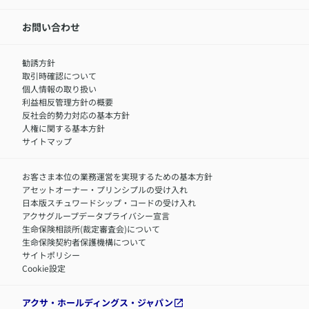
お知らせ・ニュースリリース
新卒採用
IR情報
中途採用：内勤正社員
お問い合わせ
サステナビリティの取り組み
中途採用：商工会議所共済・福祉制度推進スタッフ（営業
セミナー情報
職）
勧誘方針
​お客さまを金融犯罪からお守りするために
中途採用：フィナンシャルプラン・アドバイザー（営業職）
取引時確認について
アクサグループについて
障害者採用
個人情報の取り扱い
利益相反管理方針の概要
反社会的勢力対応の基本方針
人権に関する基本方針
サイトマップ
お客さま本位の業務運営を実現するための基本方針
アセットオーナー・プリンシプルの受け入れ
日本版スチュワードシップ・コードの受け入れ
アクサグループデータプライバシー宣言
生命保険相談所(裁定審査会)について
生命保険契約者保護機構について
サイトポリシー
Cookie設定
アクサ・ホールディングス・ジャパン