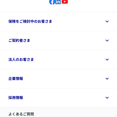
保険をご検討中のお客さま
保険をご検討中のお客さまトップ
ご契約者さま
商品一覧
保険シミュレーション
ご相談ガイド
ご契約者さまトップ
法人のお客さま
資料請求
保険金・給付金のご請求
保険選びに役立つ情報
各種お手続き
​アクサ生命のライフマネジメント®
変額保険各種情報
法人のお客さまトップ
企業情報
変額保険各種情報
デジタル約款
健康経営とは
デジタル約款
ご契約内容の確認方法
健康経営サポートパッケージ
アクサ生命が選ばれる理由
付帯サービス
健康経営プラットフォーム
企業情報トップ
採用情報
令和8年（2026年）分の生命保険料控除証明書について
経営者サポートサービス
アクサ生命について
​お客さま専用マイページ MyAXA
代表取締役社長からのメッセージ
LINEサービスについて
アクサ生命が選ばれる理由
よくあるご質問
アクサのネット完結保険（旧アクサダイレクト生命）
採用情報トップ