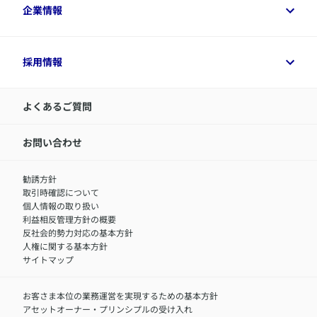
変額保険各種情報
法人のお客さまトップ
企業情報
変額保険各種情報
デジタル約款
健康経営とは
デジタル約款
ご契約内容の確認方法
健康経営サポートパッケージ
アクサ生命が選ばれる理由
付帯サービス
健康経営プラットフォーム
企業情報トップ
採用情報
令和8年（2026年）分の生命保険料控除証明書について
経営者サポートサービス
アクサ生命について
​お客さま専用マイページ MyAXA
代表取締役社長からのメッセージ
LINEサービスについて
アクサ生命が選ばれる理由
よくあるご質問
アクサのネット完結保険（旧アクサダイレクト生命）
採用情報トップ
お知らせ・ニュースリリース
新卒採用
IR情報
中途採用：内勤正社員
お問い合わせ
サステナビリティの取り組み
中途採用：商工会議所共済・福祉制度推進スタッフ（営業
セミナー情報
職）
勧誘方針
​お客さまを金融犯罪からお守りするために
中途採用：フィナンシャルプラン・アドバイザー（営業職）
取引時確認について
アクサグループについて
障害者採用
個人情報の取り扱い
利益相反管理方針の概要
反社会的勢力対応の基本方針
人権に関する基本方針
サイトマップ
お客さま本位の業務運営を実現するための基本方針
アセットオーナー・プリンシプルの受け入れ