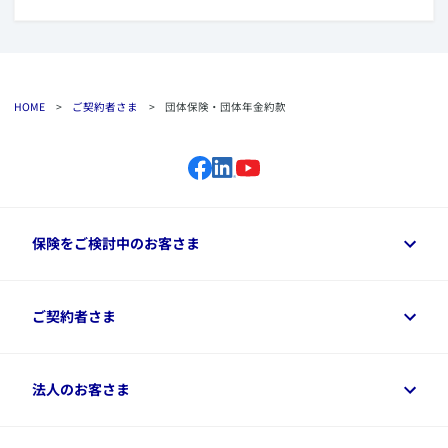
HOME
>
ご契約者さま
>
団体保険・団体年金約款
保険をご検討中のお客さま
保険をご検討中のお客さまトップ
ご契約者さま
商品一覧
保険シミュレーション
ご相談ガイド
ご契約者さまトップ
法人のお客さま
資料請求
保険金・給付金のご請求
保険選びに役立つ情報
各種お手続き
​アクサ生命のライフマネジメント®