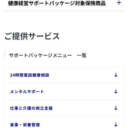
​健康経営サポートパッケージ対象保険商品
​ 契約日による限定のない保険商品
ご提供サービス
​​医療治療保険（無解約払いもどし金型）
重症化予防支援保険（無解約払戻金型）
患者申出療養給付保険（無解約払戻金型）
終身医療保険（09）
​サポートパッケージメニュー 一覧
無解約払いもどし金型終身医療保険（09）
入院保障保険（終身型09）
限定告知型終身医療保険（無解約払戻金型）
限定告知型終身医療保険
​24時間電話健康相談
ガン治療保険（無解約払いもどし金型）
無解約払いもどし金型終身医療保険（12）
生活障害保障型定期保険
​メンタルサポート
生活障害保障型逓減定期保険特約
災害保障重点期間設定型定期保険
ユニット・リンク介護保険（終身移行型）
​仕事と介護の両立支援
ユニット・リンク保険（定期型）
特定状態保障一時払終身保険
継続入院収入支援ユニット・リンク定期保険
​食事・栄養管理
ユニット・リンク個人年金保険