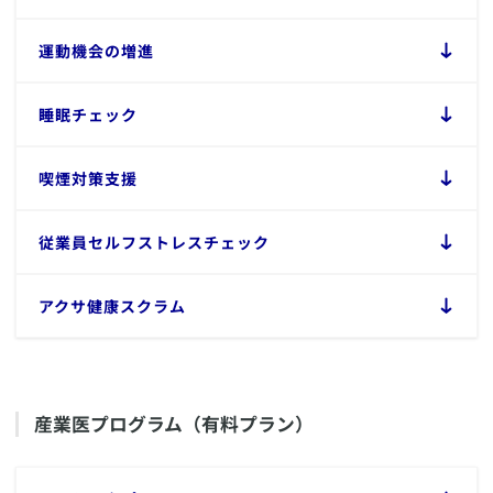
​ 2013年10月2日以降に法人契約された保険商品
​運動機会の増進
​年金払定期付積立型変額保険
​睡眠チェック
ユニット・リンク保険（有期型）
非更新型定期保険
限定告知型定期保険（低払いもどし金型）
​喫煙対策支援
ガン収入保障保険（無解約払いもどし金型）
無解約払いもどし金型定期保険
無配当終身保険（低払いもどし金特則付を含む）
​従業員セルフストレスチェック
低払いもどし金型定期保険
​アクサ健康スクラム
​産業医プログラム（有料プラン）