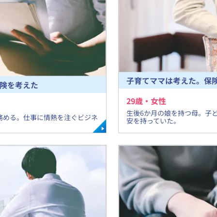
子育てママは考えた。保
険を考えた
29
歳・
女
性
​生後6か月の娘を持つ母。
務める。仕事に情熱を注ぐビジネ
安を持っていた。