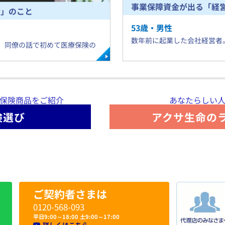
事業保障資金が出る「経
金」のこと
53
歳・
男
性
​数年前に起業した会社経営
員。同僚の話で初めて医療保険の
保険商品をご紹介
あなたらしい
険選び
アクサ生命の
ご契約者さまは
0120-568-093
平日9:00～18:00 土9:00～17:00
詳しくはこちら