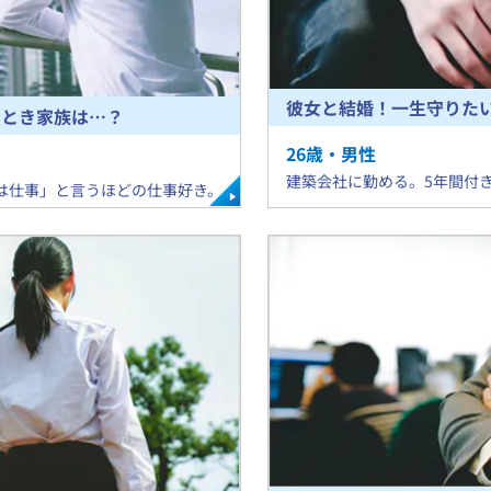
彼女と結婚！一生守りた
のとき家族は…？
26
歳・
男
性
​建築会社に勤める。5年間付
は仕事」と言うほどの仕事好き。