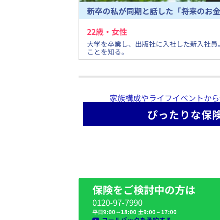
新卒の私が同期と話した「将来のお
22
歳・
女
性
​大学を卒業し、出版社に入社した新入社
ことを知る。
家族構成やライフイベントから
ぴったりな保
保険をご検討中の方は
0120-97-7990
平日9:00～18:00 土9:00～17:00
コールバックを予約する