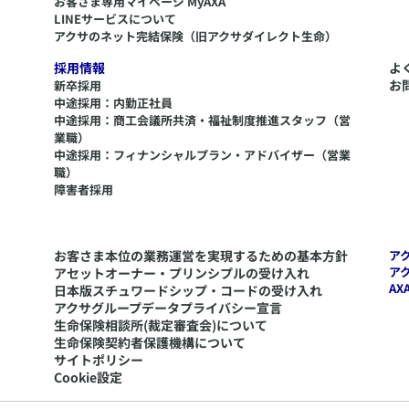
​お客さま専用マイページ MyAXA
LINEサービスについて
アクサのネット完結保険（旧アクサダイレクト生命）
採用情報
よ
お
新卒採用
中途採用：内勤正社員
中途採用：商工会議所共済・福祉制度推進スタッフ（営
業職）
中途採用：フィナンシャルプラン・アドバイザー（営業
職）
障害者採用
お客さま本位の業務運営を実現するための基本方針
ア
ア
アセットオーナー・プリンシプルの受け入れ
AX
日本版スチュワードシップ・コードの受け入れ
アクサグループデータプライバシー宣言
生命保険相談所(裁定審査会)について
生命保険契約者保護機構について
サイトポリシー
Cookie設定