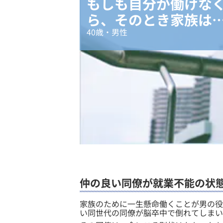
もしも自分が働けな
ら、そのとき家族は
40
歳・
男
性
仲の良い同僚が就業不能の状
​家族のために一生懸命働くことが男の
い同世代の同僚が脳卒中で倒れてしまい