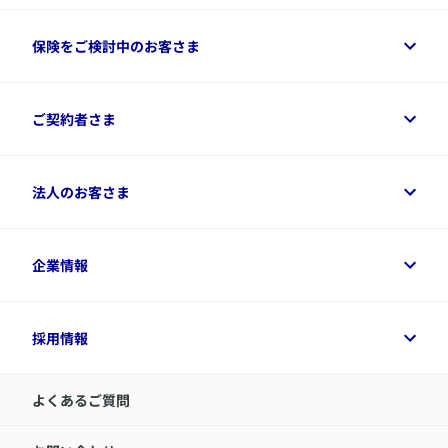
保険をご検討中のお客さま
保険をご検討中のお客さまトップ
ご契約者さま
商品一覧
保険シミュレーション
ご相談ガイド
ご契約者さまトップ
法人のお客さま
資料請求
保険金・給付金のご請求
保険選びに役立つ情報
各種お手続き
​アクサ生命のライフマネジメント®
変額保険各種情報
法人のお客さまトップ
企業情報
変額保険各種情報
デジタル約款
健康経営とは
デジタル約款
ご契約内容の確認方法
健康経営サポートパッケージ
アクサ生命が選ばれる理由
付帯サービス
健康経営プラットフォーム
企業情報トップ
採用情報
令和8年（2026年）分の生命保険料控除証明書について
経営者サポートサービス
アクサ生命について
​お客さま専用マイページ MyAXA
代表取締役社長からのメッセージ
LINEサービスについて
アクサ生命が選ばれる理由
よくあるご質問
アクサのネット完結保険（旧アクサダイレクト生命）
採用情報トップ
お知らせ・ニュースリリース
新卒採用
IR情報