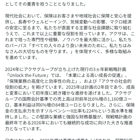
としてその重責を担うこととなりました。
現代社会において、保険はお客さまや地域社会に保障と安心を提
供し、長寿やウェルビーイング、気候変動への影響、マクロ経済
の安定に至るまで、私たちが直面する主要な社会課題に取り組む
うえで、これまで以上に重要な役割を担っています。アクサは、こ
れまで培った専門性や経験、ノウハウを最大限に活かし、私たち
のパーパス「すべての人々のより良い未来のために。私たちはみ
なさんの大切なものを守ります。」を体現すべく、多様な取組み
を進めています。
2024年にアクサグループが立ち上げた現行の3ヵ年新戦略計画
「Unlock the Future」では、「本業による高い成長の促進」、
「保険業務の高度化と効率性の向上」、および「アクサの社会的
役割の拡大」を掲げています。2025年は計画の2年目であり、成長
と変革において初年度に続き確かな進捗を遂げました。アクサグ
ループの国際会計基準での売上高は対前年比6%増の1,160億ユー
ロ、基本利益は同6%増の84億ユーロとなりました。さらに、保険
金の支払余力を示すソルベンシーII比率も224%という高水準を維
持しました。この堅調な業績と強固な財務基盤が、現戦略計画の
最終年である2026年においても継続的な成功に向けた大きな推進
力となっています。