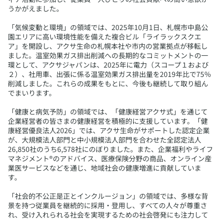
うかがえました。
「気候変動と環境」の領域では、2025年10月1日、札幌市中島公
園エリアに高い環境性能を備えた複合ビル「ライラックスクエ
ア」を開設し、アクサ生命の札幌本社や市内の営業拠点が移転し
ました。温室効果ガス排出削減への長期的なコミットメントの一
環として、アクサジャパンは、2025年に電力（スコープ１および
２）、社用車、出張に係る温室効果ガス排出量を2019年比で75％
削減しました。これらの成果をもとに、今後も継続して取り組ん
でまいります。
「健康と病気予防」の領域では、「健康経営アクサ式」を通じて
企業経営者の皆さまの健康経営を積極的に支援しています。「健
康経営優良法人2026」では、アクサ生命がサポートした認定企業
が、大規模法人部門と中小規模法人部門を合わせた全認定法人
26,850社のうち6,578社にのぼりました。また、企業福利やライフ
マネジメント®のアドバイス、医療保険分野の商品、オンライン産
業医サービスなどを通じ、地域社会の健康増進に貢献していま
す。
「社会的不公正是正とインクルージョン」の領域では、多様な背
景を持つ従業員を継続的に採用・登用し、すべての人々が尊重さ
れ、受け入れられる社会を実現するための社会啓発にも注力して