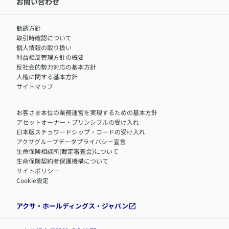
中途採用：内勤正社員
お問い合わせ
サステナビリティの取り組み
中途採用：商工会議所共済・福祉制度推進スタッフ（営業
セミナー情報
職）
勧誘方針
​お客さまを金融犯罪からお守りするために
中途採用：フィナンシャルプラン・アドバイザー（営業職）
取引時確認について
アクサグループについて
障害者採用
個人情報の取り扱い
利益相反管理方針の概要
反社会的勢力対応の基本方針
人権に関する基本方針
サイトマップ
お客さま本位の業務運営を実現するための基本方針
アセットオーナー・プリンシプルの受け入れ
日本版スチュワードシップ・コードの受け入れ
アクサグループデータプライバシー宣言
生命保険相談所(裁定審査会)について
生命保険契約者保護機構について
サイトポリシー
Cookie設定
アクサ・ホールディングス・ジャパン