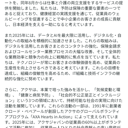
ートを、同年8月からは仕事と介護の両立支援をするサービスの提
供を開始しました。私たちは、予防は保険の重要な要素の一つで
あると捉えており、健康経営の実践支援を通じて、従業員のウェ
ルビーイングを促進することで中小企業のお客さまの成長に貢献
し、日本経済を支える一助になると考えています。
また2025年には、データとAIを最大限に活用し、デジタル化・自
動化への取組みを積極的に加速させました。これらの取組みは、
デジタルを活用したお客さまとのコンタクトの強化、保険金請求
およびコールセンター業務プロセスの大幅な改善、そして全体的
な業務効率と競争力の向上に戦略的に焦点を当てています。私た
ちは、テクノロジーが常にお客さまの体験価値を高め、従業員の
生産性を向上させるべきであると考えています。これらの目標を
達成し、組織の俊敏性を高めるため、IT組織と技術インフラの継
続的な強化に努めています。
さらに、アクサは、本業で培った強みを活かし、「気候変動と環
境」、「健康と病気予防」、「社会的不公正是正とインクルージ
ョン」という3つの領域において、持続可能な社会の実現に向けた
活動を展開しています。これらの活動の一部は、1991年に創業者
クロード・ベベアールが創設したアクサのグローバルボランティ
アプログラム「AXA Hearts in Action」によって支えられていま
す。2025年には、アクサジャパンの従業員の60%以上がボランテ
ィア活動に参加し、従業員一人ひとりの社会貢献への高い意欲が