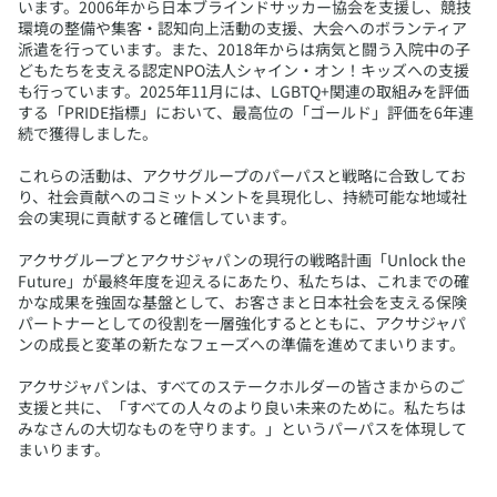
います。2006年から日本ブラインドサッカー協会を支援し、競技
環境の整備や集客・認知向上活動の支援、大会へのボランティア
派遣を行っています。また、2018年からは病気と闘う入院中の子
どもたちを支える認定NPO法人シャイン・オン！キッズへの支援
も行っています。2025年11月には、LGBTQ+関連の取組みを評価
する「PRIDE指標」において、最高位の「ゴールド」評価を6年連
続で獲得しました。
これらの活動は、アクサグループのパーパスと戦略に合致してお
り、社会貢献へのコミットメントを具現化し、持続可能な地域社
会の実現に貢献すると確信しています。
アクサグループとアクサジャパンの現行の戦略計画「Unlock the
Future」が最終年度を迎えるにあたり、私たちは、これまでの確
かな成果を強固な基盤として、お客さまと日本社会を支える保険
パートナーとしての役割を一層強化するとともに、アクサジャパ
ンの成長と変革の新たなフェーズへの準備を進めてまいります。
アクサジャパンは、すべてのステークホルダーの皆さまからのご
支援と共に、「すべての人々のより良い未来のために。私たちは
みなさんの大切なものを守ります。」というパーパスを体現して
まいります。