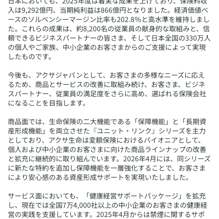
日本においても、2025年度は着実な成果を上げており、保険料収
入は9,292億円、当期純利益は866億円となりました。経済価値ベ
ースのソルベンシーマージン比率も202.8％と高水準を維持しまし
た。これらの成果は、約8,200名の従業員の献身的な取組みと、信
頼できるビジネスパートナーの皆さま、そして日本全国の330万人
の個人やご家族、中小企業のお客さまからのご支援によって実現
したものです。
今後も、アクサジャパンとして、お客さまの多様なニーズに応え
るため、商品とサービスの改善に取組み続け、お客さま、ビジネ
スパートナー、従業員の満足度をさらに高め、選ばれる保険会社
になることを目指します。
商品面では、生命保険の二大機能である「保障機能」と「長期資
産形成機能」を両立させた『ユニット・リンク』シリーズを主力
としており、アクサ生命は変額保険におけるパイオニアとして、
個人および中小企業のお客さまに向けた商品ラインナップの改善
と拡充に継続的に取り組んでいます。2026年4月には、同シリーズ
に新たな特約を追加し保障機能を一層強化することで、お客さま
により安心感のある資産形成サポートを実現いたしました。
サービス面においても、「健康経営サポートパッケージ」を拡充
し、現在では全国7万4,000社以上の中小企業のお客さまの健康経
営の実践を支援しています。2025年4月からは禁煙に関するサポ