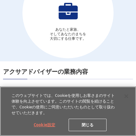
あなたと家族、
そしてあなたのまちを
大切にする仕事です。
アクサアドバイザーの業務内容
法人・個人すべてのお客さまに最適なソリューションを
このウェブサイトでは、Cookieを使用しお客さまのサイト
提案する心強いパートナー
体験を向上させています。このサイトの閲覧を続けること
で、Cookieの使用にご同意いただいたものとして取り扱わ
商工会議所との連携で培われたマーケットにおけるノウハウを活か
せていただきます。
すことで、法人・個人すべてのお客さまに、地域に密着した情報提
供を行っています。
Cookie設定
閉じる