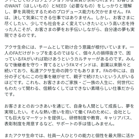
のWANT（ほしいもの）とNEED（必要なもの）をしっかりと理解
し、夢を具現化するためのプロデュース能力も欠かせません。FA
は、決して気楽にできる仕事ではありません。しかし、お客さまに
尽くしたい、少しでも社会をよく変えていきたいという高い志を持
った人こそが、お客さまの夢をお手伝いしながら、自分達の夢も実
現できるのです。
アクサ生命には、チームとして助け合う意識が根付いています。一
人のFAだけがトップを走るのではなく、個々人の損得抜きで、困
っているFAがいれば助けあうというカルチャーがあるのです。みん
なで後継者を守り・育てるというFAマインドは、創業以来脈々と
続いており、私達アクサ生命の誇りでもあります。FAの中には、自
分の子どもにこの仕事を継がせて、親子で続けたいという人がいる
ほどです。これも、お客さまのご家族・ご一族の人生に、何世代に
もわたって関わる、信頼なくしてはできない素晴らしい仕事だから
です。
お客さまとのおつきあいを通じて、自身も人間として成長し、夢を
実現したい。そんな熱い思いを抱いて働くFAのために、会社とし
ても巨大なマーケットを提供し、研修制度や教育、キャリアパス、
表彰制度を用意するなど、サポートの手は惜しみません。
またアクサ生命では、社員一人ひとりの能力と個性を最大限に活か