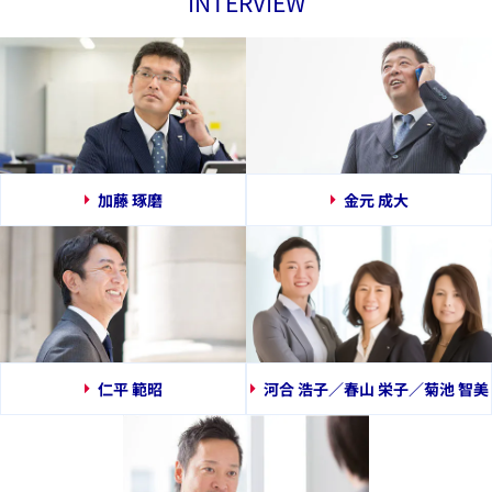
INTERVIEW
加藤 琢磨
金元 成大
仁平 範昭
河合 浩子／春山 栄子／菊池 智美