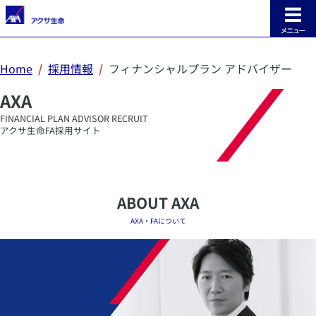
INDEX
Home
採用情報
フィナンシャルプラン アドバイザー
トップ
AXA
ABOUT AXA
AXA・FA について
FINANCIAL PLAN ADVISOR RECRUIT
アクサ生命FA採用サイト
INTERVIEW
FA インタビュー
SUPPORT
サポート
ABOUT AXA
AXA・FAについて
REWARD
報酬・表彰
RECRUITING INFO
採用情報