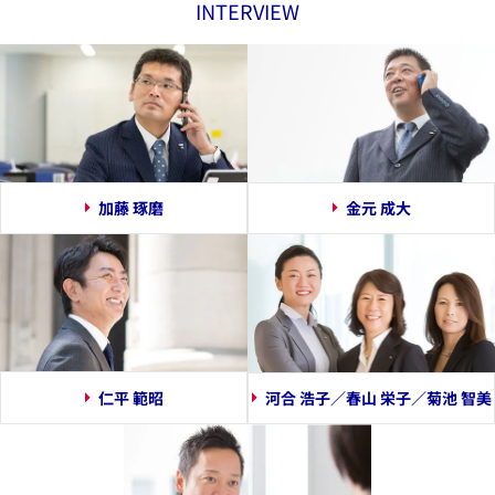
INTERVIEW
加藤 琢磨
金元 成大
仁平 範昭
河合 浩子／春山 栄子／菊池 智美