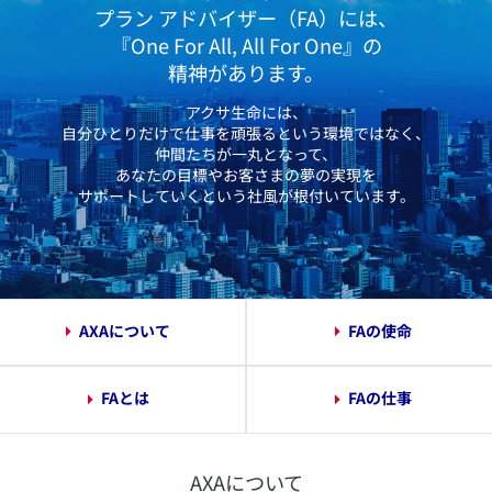
プラン アドバイザー（FA）には、
ENTRY
『One For All, All For One』の
精神があります。
採用応募エントリー
アクサ生命には、
自分ひとりだけで仕事を頑張るという環境ではなく、
仲間たちが一丸となって、
あなたの目標やお客さまの夢の実現を
サポートしていくという社風が根付いています。
AXAについて
FAの使命
FAとは
FAの仕事
AXAについて