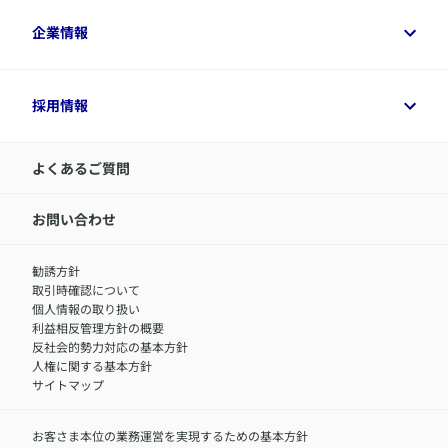
​アクサ生命のライフマネジメント®
変額保険各種情報
法人のお客さまトップ
企業情報
変額保険各種情報
デジタル約款
健康経営とは
デジタル約款
ご契約内容の確認方法
健康経営サポートパッケージ
アクサ生命が選ばれる理由
付帯サービス
健康経営プラットフォーム
企業情報トップ
採用情報
令和8年（2026年）分の生命保険料控除証明書について
経営者サポートサービス
アクサ生命について
​お客さま専用マイページ MyAXA
代表取締役社長からのメッセージ
LINEサービスについて
アクサ生命が選ばれる理由
よくあるご質問
アクサのネット完結保険（旧アクサダイレクト生命）
採用情報トップ
お知らせ・ニュースリリース
新卒採用
IR情報
中途採用：内勤正社員
お問い合わせ
サステナビリティの取り組み
中途採用：商工会議所共済・福祉制度推進スタッフ（営業
セミナー情報
職）
勧誘方針
​お客さまを金融犯罪からお守りするために
中途採用：フィナンシャルプラン・アドバイザー（営業職）
取引時確認について
アクサグループについて
障害者採用
個人情報の取り扱い
利益相反管理方針の概要
反社会的勢力対応の基本方針
人権に関する基本方針
サイトマップ
お客さま本位の業務運営を実現するための基本方針