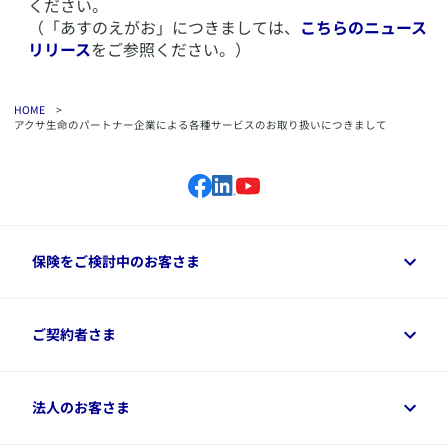
ください。
（「あすのえがお」につきましては、
こちらのニュース
リリース
をご参照ください。）
HOME
>
アクサ生命のパートナー企業による各種サービスのお取り扱いにつきまして
保険をご検討中のお客さま
保険をご検討中のお客さまトップ
ご契約者さま
商品一覧
保険シミュレーション
ご相談ガイド
ご契約者さまトップ
法人のお客さま
資料請求
保険金・給付金のご請求
保険選びに役立つ情報
各種お手続き