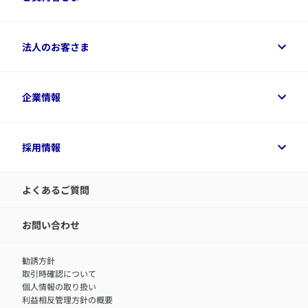
商品一覧
保険シミュレーション
ご相談ガイド
ご契約者さまトップ
法人のお客さま
資料請求
保険金・給付金のご請求
保険選びに役立つ情報
各種お手続き
​アクサ生命のライフマネジメント®
変額保険各種情報
法人のお客さまトップ
企業情報
変額保険各種情報
デジタル約款
健康経営とは
デジタル約款
ご契約内容の確認方法
健康経営サポートパッケージ
アクサ生命が選ばれる理由
付帯サービス
健康経営プラットフォーム
企業情報トップ
採用情報
令和8年（2026年）分の生命保険料控除証明書について
経営者サポートサービス
アクサ生命について
​お客さま専用マイページ MyAXA
代表取締役社長からのメッセージ
LINEサービスについて
アクサ生命が選ばれる理由
よくあるご質問
アクサのネット完結保険（旧アクサダイレクト生命）
採用情報トップ
お知らせ・ニュースリリース
新卒採用
IR情報
中途採用：内勤正社員
お問い合わせ
サステナビリティの取り組み
中途採用：商工会議所共済・福祉制度推進スタッフ（営業
セミナー情報
職）
勧誘方針
​お客さまを金融犯罪からお守りするために
中途採用：フィナンシャルプラン・アドバイザー（営業職）
取引時確認について
アクサグループについて
障害者採用
個人情報の取り扱い
利益相反管理方針の概要