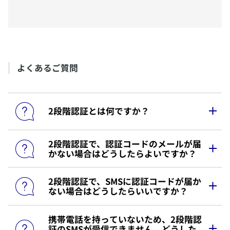
​よくあるご質問
​2段階認証とは何ですか？
​2段階認証で、認証コードのメールが届
​2段階認証とは、通常のID/パスワード認証に加え、
かない場合はどうしたらよいですか？
SMS/メールによる認証を追加することで、本人確認
を強化する方法です。
2段階認証の導入により、IDやパスワードを不正取得
​2段階認証で、SMSに認証コードが届か
１．登録ID（メールアドレス）が既に無効でメール
した第三者による「なりすまし」を防ぎ、お客さま
ない場合はどうしたらいいですか？
が受信できない場合
の情報をより強固にお守りすることができます。
■個人のお客さま
​携帯電話を持っていないため、2段階認
ログインID（メールアドレス）再設定のご案内
より
1.ご登録の携帯番号が正しい場合
証のSMSが受信できません。どうした
ログインIDを再設定してください。
下記2点をご確認いただき、あらためてお手続きくだ