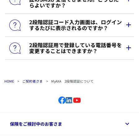
らよいですか？
さい。
■
法人のお客さま、または有効契約をお持ちでないお
受信拒否／着信拒否設定を確認（送信元：
客さま
0120568093を許可設定に変更してください）
カスタマーサービスセンター
までお問い合わせくだ
​2段階認証コード入力画面は、ログイン
​ログインID（メールアドレス）を選択してお手続き
モバイルデータ通信の電波環境（機内モードONな
さい。
するたびに表示されるのですか？
ください。
ど）
ご登録のログインID（メールアドレス）でメールを
２．登録ID（メールアドレス）は有効だがメールが
2.ご登録の携帯番号を変更する場合
受信できない場合は、下記の方法にてお手続きくだ
受信できない場合
​2段階認証用で登録している電話番号を
​ログイン認証システムにて、セキュリティ上危険だ
さい。
登録された電話番号を解除する必要がありますの
変更することはできますか？
下記をご確認のうえ、改めてお手続きをお願いしま
と探知した場合に表示されます。
で、
カスタマーサービスセンター
までお問い合わせ
■個人のお客さま
す。
ください。
迷惑メールフォルダに入っていないか確認
先に「
ログインID（メールアドレス）再設定のご案
メールボックスの空き容量を確認して容量を確保
内
」にてログインIDを変更の上、あらためてお手続
​登録の電話番号を変更したい場合は、下記いずれか
3.ログインID（メールアドレス）でメール受信可能
受信拒否設定をしていないか確認いただき
きください。
の方法でお手続きください。
な場合
「noreply_my@axa.co.jp」を受信許可に設定
HOME
>
ご契約者さま
>
MyAXA 2段階認証について
■法人のお客さま、または有効契約をお持ちでないお
■ログインができ、かつ有効契約をお持ちの場合
認証コード受取先として、ログインID（メールアド
客さま
レス）を選択してお手続きください。
ログイン後にメニューの【アカウント情報】内にあ
３．携帯電話をお持ちの場合
カスタマーサービスセンター
までお問い合わせくだ
る「2段階認証用の電話番号設定・変更」からお手続
さい。
きください。
認証コードの受け取り先をSMSに変更してお手続き
ください。
■ログインできない場合、または有効契約をお持ちで
ない場合
保険をご検討中のお客さま
カスタマーサービスセンター
までお電話いただき、
登録された電話番号の解除をお申し出ください。