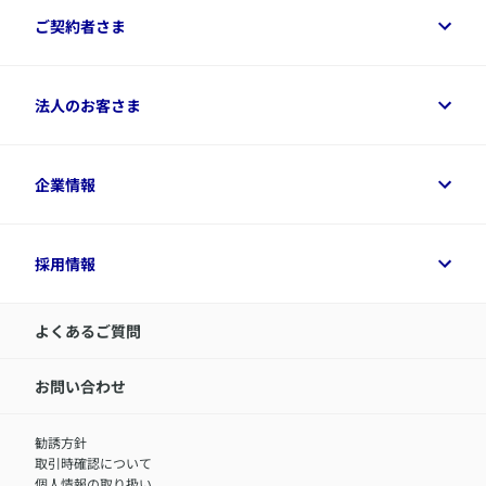
なお、SMS（電話番号）で2段階認証コードを受信し
保険をご検討中のお客さまトップ
ご契約者さま
ログインいただいた場合、その電話番号が2段階認証
商品一覧
用の電話番号としてMyAXAに登録されます。
保険シミュレーション
ご相談ガイド
ご契約者さまトップ
法人のお客さま
資料請求
保険金・給付金のご請求
保険選びに役立つ情報
各種お手続き
​アクサ生命のライフマネジメント®
変額保険各種情報
法人のお客さまトップ
企業情報
変額保険各種情報
デジタル約款
健康経営とは
デジタル約款
ご契約内容の確認方法
健康経営サポートパッケージ
アクサ生命が選ばれる理由
付帯サービス
健康経営プラットフォーム
企業情報トップ
採用情報
令和8年（2026年）分の生命保険料控除証明書について
経営者サポートサービス
アクサ生命について
​お客さま専用マイページ MyAXA
代表取締役社長からのメッセージ
LINEサービスについて
アクサ生命が選ばれる理由
よくあるご質問
アクサのネット完結保険（旧アクサダイレクト生命）
採用情報トップ
お知らせ・ニュースリリース
新卒採用
IR情報
中途採用：内勤正社員
お問い合わせ
サステナビリティの取り組み
中途採用：商工会議所共済・福祉制度推進スタッフ（営業
セミナー情報
職）
勧誘方針
​お客さまを金融犯罪からお守りするために
中途採用：フィナンシャルプラン・アドバイザー（営業職）
取引時確認について
アクサグループについて
障害者採用
個人情報の取り扱い