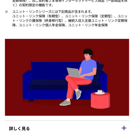
変額保険）、旧ご契約者さま専用インターネットサービス商品（一部商品を除
く）の契約限定の機能です。
​控除証明書の再発行（10-3月）
​ユニット・リンクシリーズには下記商品が含まれます。
ユニット・リンク保険（有期型）、ユニット・リンク保険（定期型）、ユニッ
​各お手続きについて詳しくみる ＞
ト・リンク介護保険（終身移行型）、継続入収入支援ユニット・リンク定期保
険、ユニット・リンク個人年金保険、ユニット・リンク年金保険
MyAXAで手続き後の進捗も確認
給付金の請求
​入院・手術・通院などのご請求は公式ウェブサイトまたは
MyAXAからお手続きできます。
MyAXAなら、証券番号や住所の入力が不要で、お支払いま
での進捗も確認できてとても便利です。
また、複数のご契約をお持ちの場合も、一度の手続きで完
了します。
​契約者と被保険者が異なる場合や法人契約のお客さまは、MyAXAに登
録されていても公式ウェブサイトからのお手続きをお願いします。
​入院・手術等の請求について詳しくみる ＞
​詳しく見る