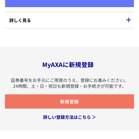
​詳しく見る
ご利用できる付帯サービス
積立金額やファンド別騰落率推移のご確認
​ログインすると、お客さまがご利用可能なサービスをご確認いた
だけます。
MyAXAに新規登録
​過去18か月分の積立金額、ファンド別騰落率の推移を、表と
グラフで確認できます。
​証券番号をお手元にご用意のうえ、登録にお進みください。
24時間、土・日・祝日も新規登録・お手続きが可能です。
サービス例
​新規登録
​アクサメディカルアシスタントサービス
​アクサのAI症状チェッカー
​詳しい登録方法はこちら ＞
特別勘定の選択（繰入割合の変更）※
​食事管理サービス「あすけん」
​マイセラピー専用サービス