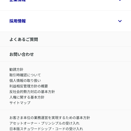
変額保険各種情報
デジタル約款
・介護・認知症関連サービス「あすの
健康経営とは
デジタル約款
ご契約内容の確認方法
健康経営サポートパッケージ
アクサ生命が選ばれる理由
付帯サービス
健康経営プラットフォーム
※
​ユニット・リンクシリーズ
、ライフプロデュース（06）（年金払定期付積立
企業情報トップ
採用情報
令和8年（2026年）分の生命保険料控除証明書について
経営者サポートサービス
型変額保険）、旧ご契約者さま専用インターネットサービス商品（一部商品を
アクサ生命について
​お客さま専用マイページ MyAXA
除く）の契約限定の機能です。
代表取締役社長からのメッセージ
LINEサービスについて
​法人のご契約者さまはご利用できません。
アクサ生命が選ばれる理由
よくあるご質問
アクサのネット完結保険（旧アクサダイレクト生命）
採用情報トップ
​未成年のご契約者さまはご利用いただけません。
お知らせ・ニュースリリース
新卒採用
​対象証券のご契約者さまのみご利用いただけます。
IR情報
中途採用：内勤正社員
お問い合わせ
​ユニット・リンクシリーズには下記商品が含まれます。
サステナビリティの取り組み
中途採用：商工会議所共済・福祉制度推進スタッフ（営業
ユニット・リンク保険（有期型）、ユニット・リンク保険（定期型）、ユニッ
セミナー情報
ト・リンク介護保険（終身移行型）、継続入収入支援ユニット・リンク定期保
職）
勧誘方針
険、ユニット・リンク個人年金保険、ユニット・リンク年金保険
​お客さまを金融犯罪からお守りするために
中途採用：フィナンシャルプラン・アドバイザー（営業職）
取引時確認について
アクサグループについて
障害者採用
個人情報の取り扱い
利益相反管理方針の概要
反社会的勢力対応の基本方針
人権に関する基本方針
サイトマップ
お客さま本位の業務運営を実現するための基本方針
アセットオーナー・プリンシプルの受け入れ
日本版スチュワードシップ・コードの受け入れ