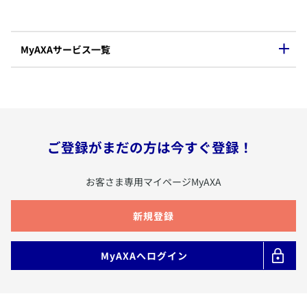
​MyAXAサービス一覧
​・契約内容
・保障内容
＊1
・払いもどし金の現状
​契約内容の確認
＊1
・積立金の現状・遷移
ご登録がまだの方は今すぐ登録！
＊1
・特別勘定の騰落率
・変更履歴
​お客さま専用マイページMyAXA
＊2
​入院・手術等の請求
​・給付金の請求
​新規登録
​・改姓・受取人変更・指定代理請求人
＊2,3
・保険料お支払い情報変更
​登録情報の変更・解約
・住所・電話番号変更
​MyAXAへログイン
・解約払いもどし金試算・保険契約の
＊2
・家族情報の登録・変更