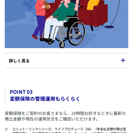
保障内容
​主契約・特約に関する以下内容
​給付名称
​お支払事由/免責事項
​お支払額
​お支払限度
​詳しく見る
MyAXAでご利用いただけるお手続き
POINT 03
​入院・手術等の請求
変額保険の管理運用もらくらく
​住所・電話番号変更
​受取人変更
​変額保険をご契約のお客さまなら、24時間お好きなときに最新の
​名義変更
積立金額や現在の運用状況をご確認いただけます。
​お支払い状況の変更
​ユニット・リンクシリーズ、ライフプロデュース（06）（年金払定期付積立型
​貸付・貸付返済