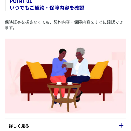
POINT 01
​パンフレット
いつでもご契約・保障内容を確認
​保険設計書
​重要事項説明書/契約締結前交付書面
​保険証券を探さなくても、契約内容・保障内容をすぐに確認でき
​ご契約のしおり・約款
ます。
​特別勘定のしおり
​申込書控え
​MyAXAへの書類の格納は担当者が行います。（2025年9月以降のお申込みより
対応）
​保険商品によって格納される書類は異なります。
​ご提案、お申込み時などに電子交付した書類が格納されます。（ご契約されて
いない保険商品の書類含む）
​実際のご契約は「ご契約一覧」からご確認ください。
​詳しく見る