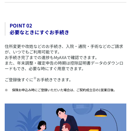
MyAXAで確認できる内容
POINT 02
​契約内容
必要なときにすぐお手続き
​保障内容
​住所変更や改姓などのお手続き、入院・通院・手術などのご請求
が、いつでもご利用可能です。
契約内容
お手続き完了までの進捗もMyAXAで確認できます。
また、年末調整・確定申告の時期は控除証明書データのダウンロ
ードもでき、必要な時にすぐ用意できます。
​契約基本情報
※
ご登録後すぐに
お手続きできます。
​保険期間/保険料情報
​保険お申込み時にご登録いただいた場合は、ご契約成立日の1営業日後。
​保険料のお支払い情報
​受取人情報
​契約者貸付情報