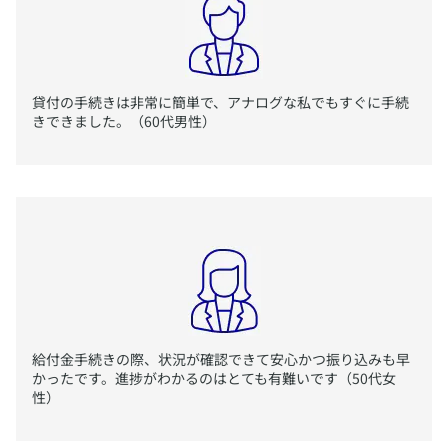
積立金の一部引き出し
​資金需要が生じた際などに当社所定の範囲で、積立金の一部
​貸付の手続きは非常に簡単で、アナログな私でもすぐに手続
を引き出すことが可能です。
きできました。（60代男性）
​積立金一部引出の詳細はこちら ＞
​※ ユニット・リンク個人年金保険と年金払定期付積立型変額保険のみ対象と
なります。
​給付金手続きの際、状況が確認できて安心かつ振り込みも早
かったです。進捗がわかるのはとても有難いです（50代女
性）