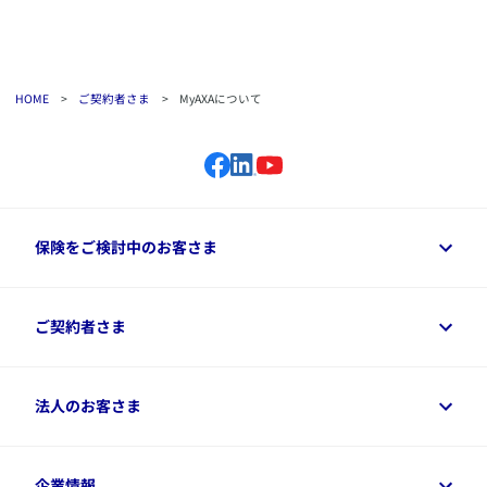
​・控除証明書の再発行（再発行 10月
​書類の再発行
＊2,3
・保険証券再発行
＊1,2,3
​・契約者貸付の申込み
＊2,3
​契約者貸付
・貸付返済
HOME
>
ご契約者さま
>
MyAXAについて
＊2,3
・貸付口座の変更
＊1,3
​・繰入割合の変更
＊1,3
​変額保険のお手続き
・積立金の確認・移転
＊1
・変額保険定期配信メールの設定
保険をご検討中のお客さま
​・ID（メールアドレス）変更
・パスワードの変更
・2段階認証用の電話番号設定・変更
​アカウント情報
保険をご検討中のお客さまトップ
＊2
ご契約者さま
・郵便物
の受取り方法の設定
商品一覧
・Eメール配信の設定
・MyAXA利用停止
保険シミュレーション
ご相談ガイド
ご契約者さまトップ
法人のお客さま
資料請求
​・アクサメディカルアシスタントサー
保険金・給付金のご請求
保険選びに役立つ情報
・食事管理アプリ「あすけん」
各種お手続き
＊4
​付帯サービス
・マイ・セラピー専用サービス
​アクサ生命のライフマネジメント®
変額保険各種情報
法人のお客さまトップ
・アクサのAI症状チェッカー
企業情報