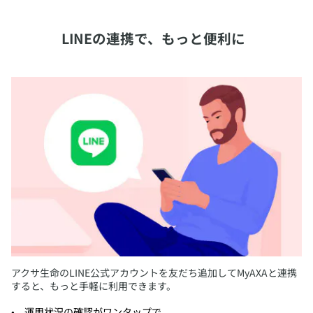
​MCI・認知症総合相談ダイヤル
​これから支払う保険料の特別勘定への繰入割合を変更できま
す。
​介護関連サービス「あすのえがお」
​LINEの連携で、もっと便利に
​すべてのお客さまへのサービス など
​繰入割合の変更の詳細はこちら ＞
​付帯サービスについて詳しくみる ＞
積立金の移転※
​現在の特別勘定の積立金を他の特別勘定に移転できます。
月1回まで無料です。
​積立金の移転の詳細はこちら ＞
​アクサ生命のLINE公式アカウントを友だち追加してMyAXAと連携
すると、もっと手軽に利用できます。
​※お申し出時点で、ご契約者さまが未成年の場合、MyAXA上ではお手続きい
ただけません。
​運用状況の確認がワンタップで
書類でのお手続きをお願いいたします。