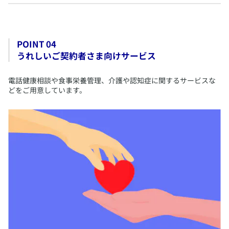
MyAXAでできること
POINT 04
​最新情報のご確認
うれしいご契約者さま向けサービス
​積立金額やファンド別騰落率推移のご確認
※
​特別勘定の選択（繰入割合の変更）
​電話健康相談や食事栄養管理、介護や認知症に関するサービスな
※
​積立金の移転
どをご用意しています。
​運用状況の定期メール配信
​お申し出時点で、ご契約者さまが未成年の場合、MyAXA上ではお手続きいた
だけません。書類でのお手続きをお願いいたします。
最新情報のご確認
​最新の積立金額や払い戻し金額、特別勘定資産の残高割合と
内訳などを確認できます。